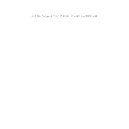
본 광고는 Google 애드센스 광고이며, 본 사이트와는 무관합니다.