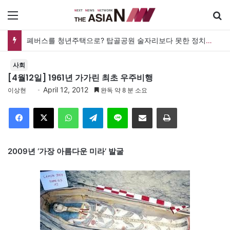
메뉴
폐버스를 청년주택으로? 탑골공원 술자리보다 못한 정치의 상상력
사회
[4월12일] 1961년 가가린 최초 우주비행
April 12, 2012
이상현
완독 약 8 분 소요
Facebook
X
WhatsApp
Telegram
Line
이메일
인쇄
2009년 ‘가장 아름다운 미라’ 발굴