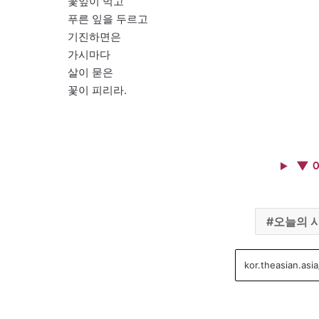
꽃잎이 먹고
푸른 잎을 두르고
기진하면은
가시마다
살이 묻은
꽃이 피리라.
▼ 
오늘의 