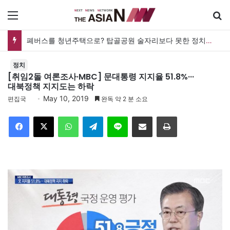
메뉴
폐버스를 청년주택으로? 탑골공원 술자리보다 못한 정치의 상상력
정치
[취임2돌 여론조사·MBC] 문대통령 지지율 51.8%···
대북정책 지지도는 하락
May 10, 2019
편집국
완독 약 2 분 소요
Facebook
X
WhatsApp
Telegram
Line
이메일
인쇄