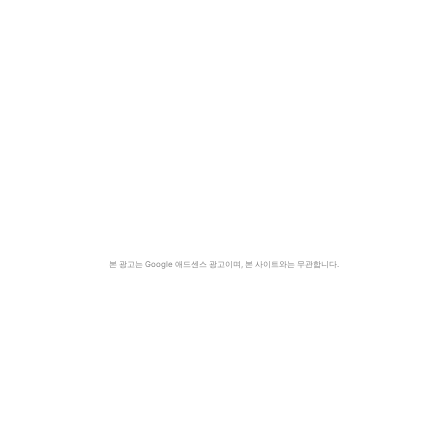
본 광고는 Google 애드센스 광고이며, 본 사이트와는 무관합니다.