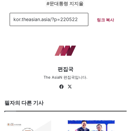
문대통령 지지율
링크 복사
편집국
The AsiaN 편집국입니다.
Fa
X
ce
bo
필자의 다른 기사
ok