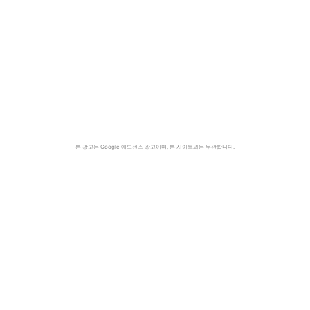
본 광고는 Google 애드센스 광고이며, 본 사이트와는 무관합니다.