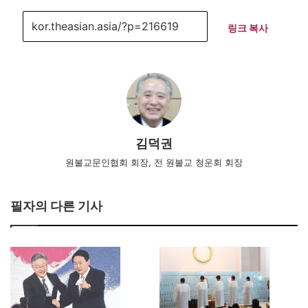
링크 복사
김덕권
원불교문인협회 회장, 전 원불교 청운회 회장
필자의 다른 기사