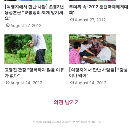
[여행지에서 만난 사람] 초등3년
무더위 속 ‘2012 춘천국제레저대
용성훈군 “교통정리 제게 맡기세
회’
요”
August 27, 2012
August 27, 2012
고명진 관장 “행복하지 않을 이유
[여행지에서 만난 사람들] “강냉
가 없다”
이나 먹어”
August 24, 2012
August 14, 2012
의견 남기기
본 광고는 Google 애드센스 광고이며, 본 사이트와는 무관합니다.