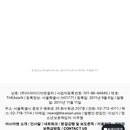
본 광고는 Google 애드센스 광고이며, 본 사이트와는 무관합니다.
상호: (주)아자미디어앤컬처 /
사업자등록번호: 101-86-64640
/ 제호:
THEAsiaN / 등록정보: 서울특별시 아01771 / 등록일: 2011년 9월 6일 / 발행
일: 2011년 11월 11일
주소: 서울특별시 종로구 혜화로 35 화수회관 207호 / 전화: 02-712-4111 /
팩
스: 02-718-1114
/ 이메일: news@theasian.asia / 발행인·편집인: 이상기 / 청
소년보호책임자: 이주형
아시아엔 소개
/
인사말
/
네트워크
/
편집강령 및 보도준칙
/
이용약관
/
개인정
보취급방침
/
CONTACT US
AI 에이전트