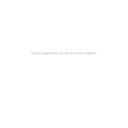
본 광고는 Google 애드센스 광고이며, 본 사이트와는 무관합니다.