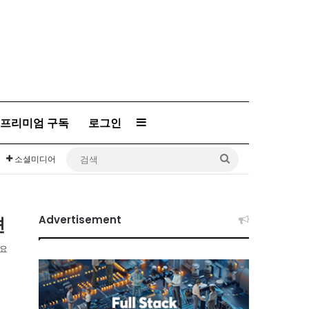
프리미엄 구독
로그인
Sidebar
검
소셜미디어
색
견
Advertisement
소요