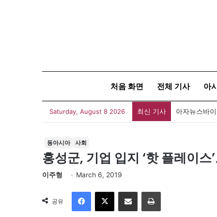
처음 화면
전체 기사
아
최신 기사
아자뉴스바이트
Saturday, August 8 2026
동아시아
사회
홍성군, 기업 입지 ‘핫 플레이
이주형
March 6, 2019
Facebook
X
이메일
인쇄
공유