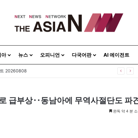
시아
뉴스
오피니언
다국어판
AI 에이전트
 20260808
스’로 급부상‥동남아에 무역사절단도 파
완독 약 4 분 