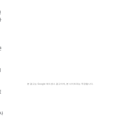
건
자
원
근
의
본 광고는 Google 애드센스 광고이며, 본 사이트와는 무관합니다.
및
사