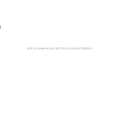
할
각
본 광고는 Google 애드센스 광고이며, 본 사이트와는 무관합니다.