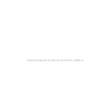
본 광고는 Google 애드센스 광고이며, 본 사이트와는 무관합니다.