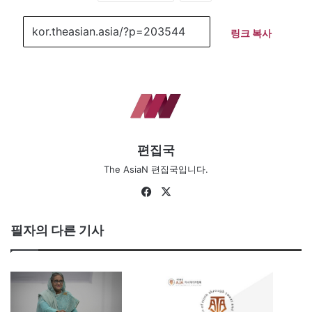
링크 복사
편집국
The AsiaN 편집국입니다.
Fa
X
ce
bo
필자의 다른 기사
ok