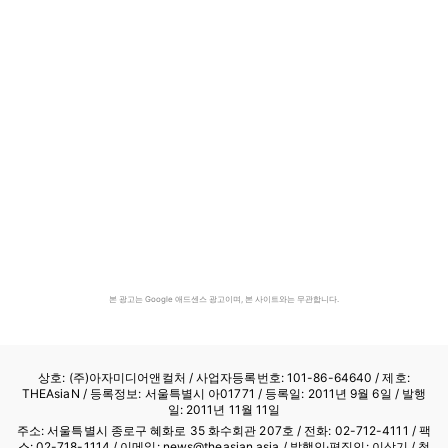
본 광고는 Google 애드센스 광고이며, 본 사이트와는 무관합니다.
상호: (주)아자미디어앤컬처 /
사업자등록번호: 101-86-64640
/ 제호:
THEAsiaN / 등록정보: 서울특별시 아01771 / 등록일: 2011년 9월 6일 / 발행
일: 2011년 11월 11일
주소: 서울특별시 종로구 혜화로 35 화수회관 207호 / 전화: 02-712-4111 /
팩
스: 02-718-1114
/ 이메일: news@theasian.asia / 발행인·편집인: 이상기 / 청