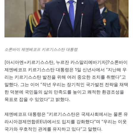
소론바이 제엔베코프 키르기스스탄 대통령
[아시아엔=키르기스스탄, 누르잔 카스말리예바기자]?소론바이
제엔베코프 키르기스스탄 대통령은 1일 신년사에서 “지난해 우
리는 키르기스스탄 발전을 위해 여러 중요한 조치를 취했다”고
말했다. 그는 이어 “작년 우리는 장기적인 국가발전 전략을 채택
한 덕분에 국민들의 삶의 만족도를 높이고 쾌적한 환경조성을
목표로 잡을 수 있었다”고 밝혔다.
제엔베코프 대통령은 “키르기스스탄은 국제사회에서는 물론 유
라시아경제연합(EEU)에서도 입지를 강화했다”며 “우리는 이웃
국가와 우호적인 관계를 유지하고 있다”고 말했다.