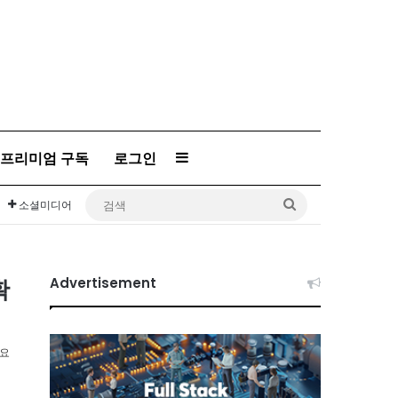
프리미엄 구독
로그인
Sidebar
검
소셜미디어
색
확
Advertisement
소요