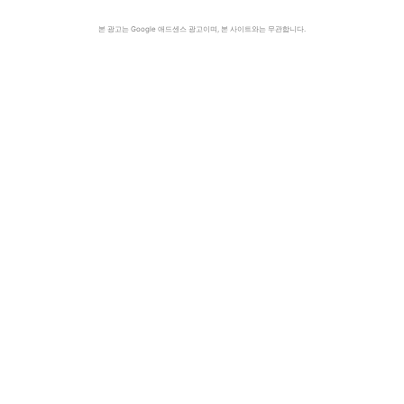
본 광고는 Google 애드센스 광고이며, 본 사이트와는 무관합니다.