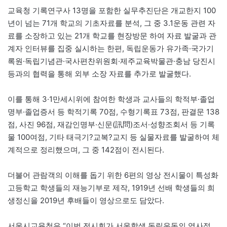
교육청 기록연구사 13명을 포함한 실무추진단은 개교한지 100
년이 넘는 71개 학교의 기초자료를 분석, 그 중 3.1운동 관련 자
료를 소장하고 있는 21개 학교를 현장방문 하여 자료 발굴과 관
계자 인터뷰를 집중 실시하는 한편, 독립운동가 유가족·국가기
록원·독립기념관·국사편찬위원회·제주교육박물관·충남 당진시
등과의 협력을 통해 외부 소장 자료를 추가로 발굴했다.
이를 통해 3·1만세시위에 참여한 학생과 교사들의 학적부·졸업
명부·졸업증서 등 학적기록 70점, 수형기록표 73점, 판결문 138
점, 사진 96점, 재감인명부·신문(訊問)조서·성향조회서 등 기록
물 100여점, 기타 태극기?교복?교지 등 실물자료를 발굴하여 체
계적으로 정리했으며, 그 중 142점이 전시된다.
더불어 관람객의 이해를 돕기 위한 6편의 영상 전시물이 특성화
고등학교 학생들의 재능기부로 제작, 1919년 선배 학생들의 희
생정신을 2019년 후배들이 영상으로도 담았다.
서울시교육청은 “이번 전시회가 서울학생 독립운동의 역사적