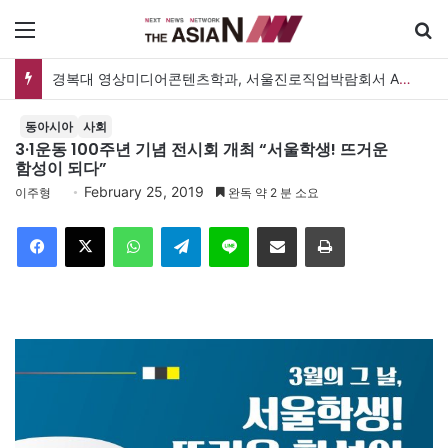
메뉴
경복대 영상미디어콘텐츠학과, 서울진로직업박람회서 AI 체험 부스 운영
동아시아
사회
3·1운동 100주년 기념 전시회 개최 “서울학생! 뜨거운
함성이 되다”
February 25, 2019
이주형
완독 약 2 분 소요
Facebook
X
WhatsApp
Telegram
Line
이메일
인쇄