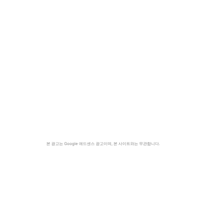
본 광고는 Google 애드센스 광고이며, 본 사이트와는 무관합니다.