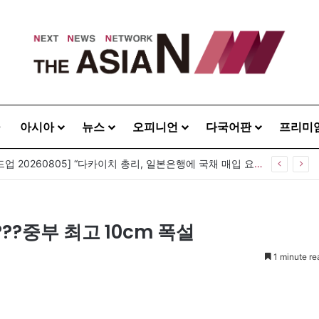
아시아
뉴스
오피니언
다국어판
프리미
중앙아시아 첫 수상 포뮬러1 이식쿨 그랑프리 성황…키르기스스탄, 대회 연례화 추진
???중부 최고 10cm 폭설
1 minute re