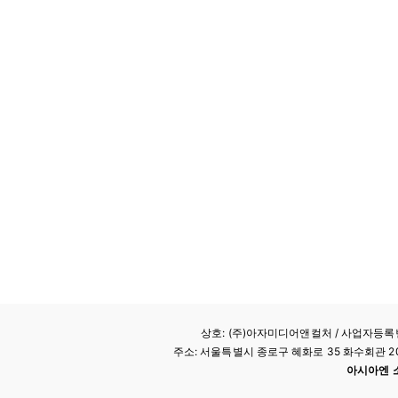
상호: (주)아자미디어앤컬처 /
사업자등록번호
주소: 서울특별시 종로구 혜화로 35 화수회관 207호 
아시아엔 