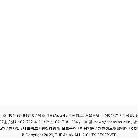
: 101-86-64640
/ 제호: THEAsiaN / 등록정보: 서울특별시 아01771 / 등록일: 20
/ 전화: 02-712-4111 /
팩스: 02-718-1114
/ 이메일: news@theasian.asi
소개
/
인사말
/
네트워크
/
편집강령 및 보도준칙
/
이용약관
/
개인정보취급방침
/
CO
© Copyright
2026
, THE AsiaN ALL RIGHTS RESERVED