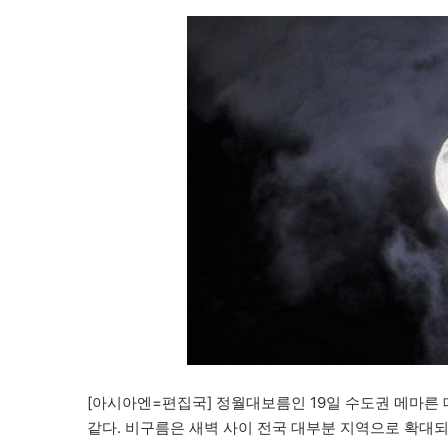
[아시아엔=편집국] 정월대보름인 19일 수도권 메마른 
같다. 비구름은 새벽 사이 전국 대부분 지역으로 확대