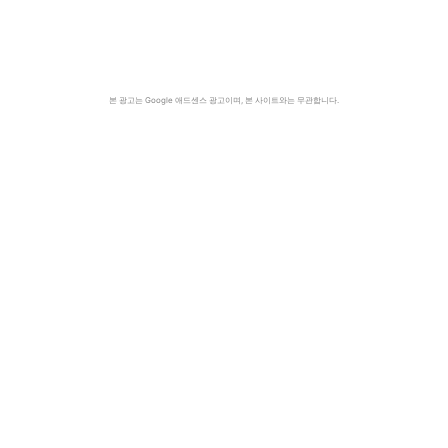
본 광고는 Google 애드센스 광고이며, 본 사이트와는 무관합니다.