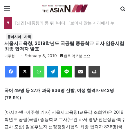
메뉴
[신간] 대통령의 등 뒤 1미터…“보이지 않는 자리에서 누구를 지킨다는 것”
동아시아
사회
서울시교육청, 2019학년도 국공립 중등학교 교사 임용시험
최종 합격자 발표
February 8, 2019
이주형
완독 약 2 분 소요
Facebook
X
WhatsApp
Telegram
Line
이메일
인쇄
국어 49명 등 27개 과목 836명 선발, 여성 합격자 643명
(76.9%)
[아시아엔=이주형 기자] 서울시교육청(교육감 조희연)은 2019
학년도 공립(국립) 중등학교 교사(보건·사서·영양·전문상담·특수
교사 포함) 임용후보자 선정경쟁시험의 최종 합격자 836명(국