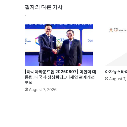
필자의 다른 기사
ok
[아시아라운드업 20260807] 미얀마 대
아자뉴스바이트
통령, 태국과 정상회담…아세안 관계개선
August 7
모색
August 7, 2026