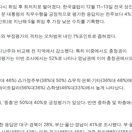
 취임 후 최저치로 떨어졌다. 한국갤럽이 12월 11~13일 전국 성
르면 문 대통령의 직무수행을 긍정적으로 평가한 응답자는 전주보다 4%
인트)로 지난해 5월 취임 후 가장 낮은 수치를 기록했다.
가와 부정평가의 격차는 오차범위 내인 1%포인트로 좁혀졌다.
지난주와 비교해 전 지역에서 감소했다. 특히 이중에서도 충청권이
부정평가는 이번 조사에서는 52%로 나타나 영남권에 이어 충청권에서
 46%) △가정주부(38%대 50%) △무직·은퇴·기타(36%대 48%)에
트칼라(56%대36%) △학생(46%대33%)에서 높게 나타났다.
), ‘중층’은 50%대 40%로 긍정평가가 앞섰다. 반면 중하층 및 하층
응답은 대구·경북이 28%, 부산·울산·경남이 41%로 조사됐다. 부·울
울(48%대 42%), 인천·경기(46%대 45%), 광주·전라(68%대18%)