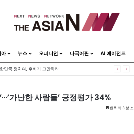
시아
뉴스
오피니언
다국어판
AI 에이전트
0주년 기념식…12일 오후 남영동 민주화운동기념관
’···’가난한 사람들’ 긍정평가 34%
완독 약 3 분 