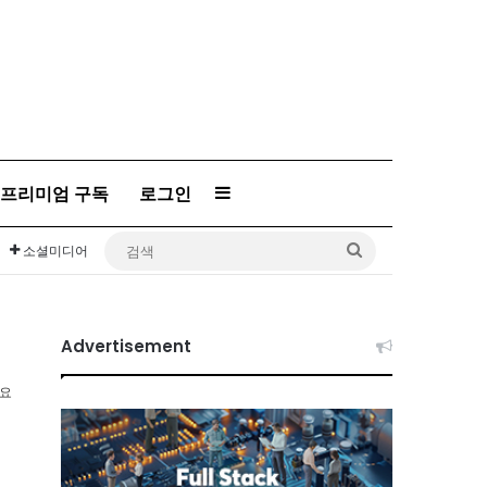
프리미엄 구독
로그인
Sidebar
검
소셜미디어
색
Advertisement
소요