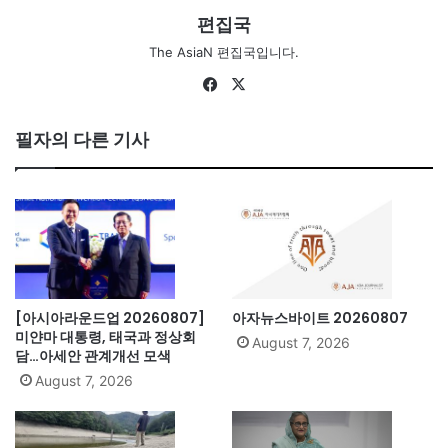
편집국
The AsiaN 편집국입니다.
Fa
X
ce
bo
필자의 다른 기사
ok
[아시아라운드업 20260807]
아자뉴스바이트 20260807
미얀마 대통령, 태국과 정상회
August 7, 2026
담…아세안 관계개선 모색
August 7, 2026