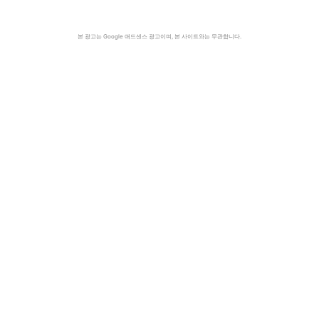
본 광고는 Google 애드센스 광고이며, 본 사이트와는 무관합니다.