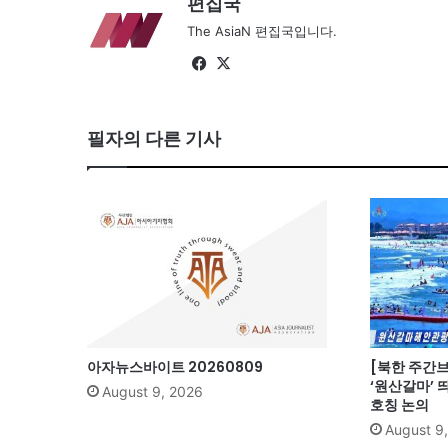
편집국
The AsiaN 편집국입니다.
Fa
X
ce
bo
필자의 다른 기사
ok
아자뉴스바이트 20260809
[북한 주간브리
‘원산갈마’ 
August 9, 2026
호칭 논의
August 9