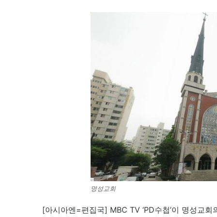
명성교회
[아시아엔=편집국] MBC TV ‘PD수첩’이 명성