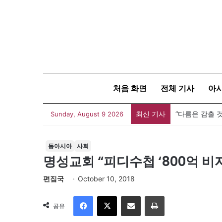
처음 화면
전체 기사
아
최신 기사
Sunday, August 9 2026
동아시아
사회
명성교회 “피디수첩 ‘800억 비
편집국
October 10, 2018
Facebook
X
이메일
인쇄
공유