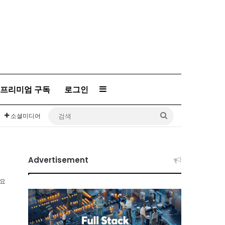
프리미엄 구독
로그인
Sidebar
검
소셜미디어
색
Advertisement
소요