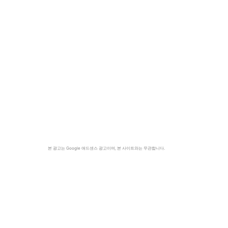
본 광고는 Google 애드센스 광고이며, 본 사이트와는 무관합니다.