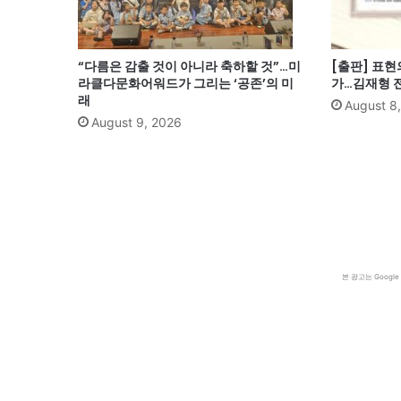
“다름은 감출 것이 아니라 축하할 것”…미
[출판] 표
라클다문화어워드가 그리는 ‘공존’의 미
가…김재형 전
래
August 8
August 9, 2026
본 광고는 Goog