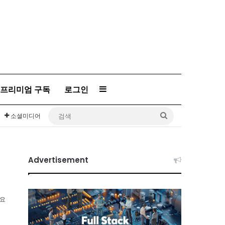
프리미엄 구독
로그인
Sidebar
검
소셜미디어
색
Advertisement
소요