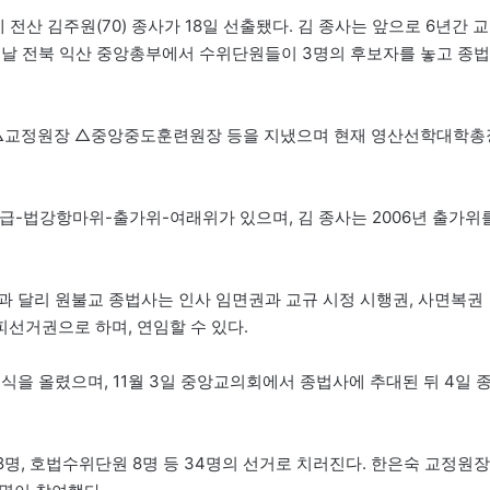
산 김주원(70) 종사가 18일 선출됐다. 김 종사는 앞으로 6년간 교
이날 전북 익산 중앙총부에서 수위단원들이 3명의 후보자를 놓고 종법
△교정원장 △중앙중도훈련원장 등을 지냈으며 현재 영산선학대학총
-법강항마위-출가위-여래위가 있으며, 김 종사는 2006년 출가위
과 달리 원불교 종법사는 인사 임면권과 교규 시정 시행권, 사면복권
피선거권으로 하며, 연임할 수 있다.
식을 올렸으며, 11월 3일 중앙교의회에서 종법사에 추대된 뒤 4일 
8명, 호법수위단원 8명 등 34명의 선거로 치러진다. 한은숙 교정원장