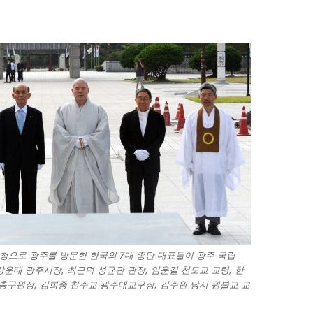
 초청으로 광주를 방문한 한국의 7대 종단 대표들이 광주 국립
강운태 광주시장, 최근덕 성균관 관장, 임운길 천도교 교령, 한
총무원장, 김희중 천주교 광주대교구장, 김주원 당시 원불교 교