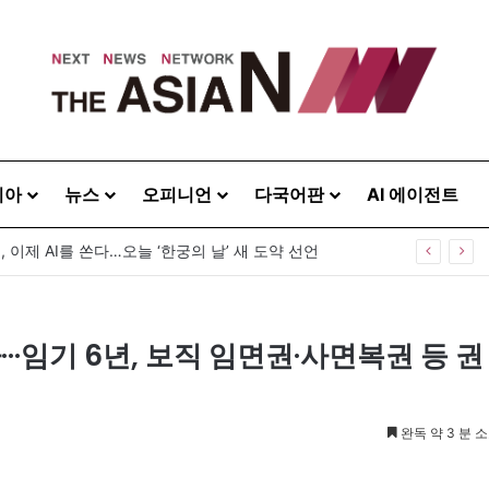
시아
뉴스
오피니언
다국어판
AI 에이전트
, 이제 AI를 쏜다…오늘 ‘한궁의 날’ 새 도약 선언
··임기 6년, 보직 임면권·사면복권 등 권
완독 약 3 분 