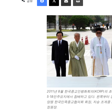
공유
2011년 8월 한국종교인평화회의(KCRP)의
5·18민주묘지에서 참배하고 있다. 왼쪽부터 
양원 한국민족종교협의회 회장, 자승 조계종 
정원장.