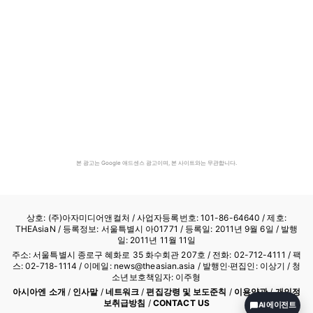
본 광고는 Google 애드센스 광고이며, 본 사이트와는 무관합니다.
상호: (주)아자미디어앤컬처 /
사업자등록번호: 101-86-64640
/ 제호:
THEAsiaN / 등록정보: 서울특별시 아01771 / 등록일: 2011년 9월 6일 / 발행
일: 2011년 11월 11일
주소: 서울특별시 종로구 혜화로 35 화수회관 207호 / 전화: 02-712-4111 /
팩
스: 02-718-1114
/ 이메일: news@theasian.asia / 발행인·편집인: 이상기 / 청
소년보호책임자: 이주형
아시아엔 소개
/
인사말
/
네트워크
/
편집강령 및 보도준칙
/
이용약관
/
개인정
보취급방침
/
CONTACT US
AI 에이전트