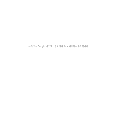
본 광고는 Google 애드센스 광고이며, 본 사이트와는 무관합니다.