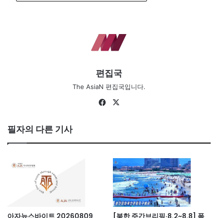
편집국
The AsiaN 편집국입니다.
Fa
X
ce
bo
필자의 다른 기사
ok
아자뉴스바이트 20260809
[북한 주간브리핑·8.2~8.8] 폭