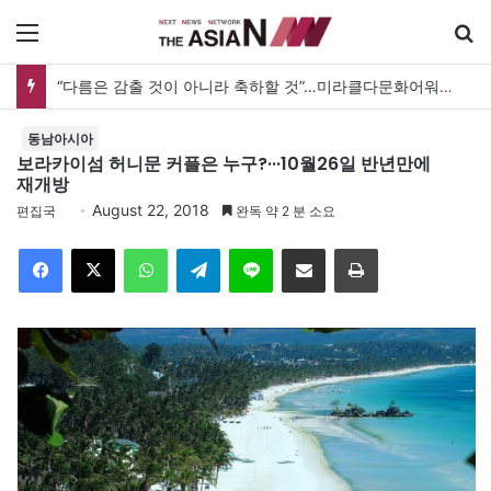
메뉴
“다름은 감출 것이 아니라 축하할 것”…미라클다문화어워드가 그리는 ‘공존’의 미래
동남아시아
보라카이섬 허니문 커플은 누구?···10월26일 반년만에
재개방
August 22, 2018
편집국
완독 약 2 분 소요
Facebook
X
WhatsApp
Telegram
Line
이메일
인쇄