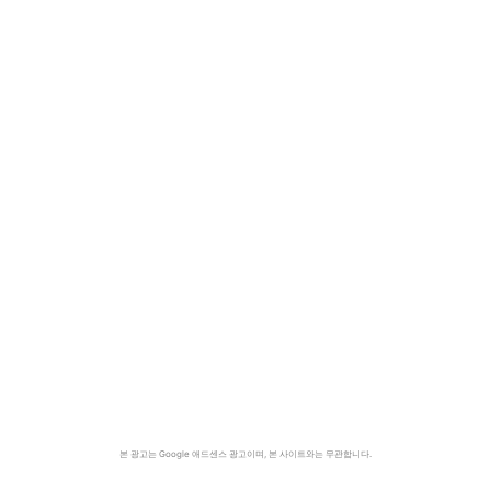
본 광고는 Google 애드센스 광고이며, 본 사이트와는 무관합니다.