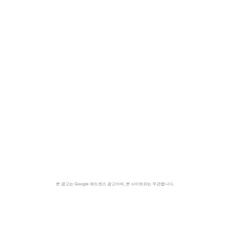
본 광고는 Google 애드센스 광고이며, 본 사이트와는 무관합니다.