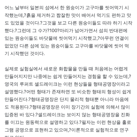
어느 날부터 일본의 섬에서 한 원숭이가 고구마를 씻어먹기 시
작했는데,?흙을 제거하고 짭잘한 맛이 배어서 먹기도 편하고 맛
도 있었을 것이다.?그것을 보고 다른 원숭이들도 따라 하기 시작
했다.?그런데 그 수가?100?마리가 넘어가면서 섬의 반대편에
있는 원숭이들도 바닷물에 씻어먹기 시작했고,?아무런 연결이
없었던 다른 섬에 있는 원숭이들도 고구마를 바닷물에 씻어 먹
기 시작했던 것이다.
실제로 실험실에서 새로운 화합물을 만들 때 처음에는 어렵게
만들어지지만 나중에는 쉽게 만들어지는 경험을 할 수 있는데,?
영국의 루퍼트 셀드레이크는 이런 현상들을 형태공명장이라고
설명했다.?어떤 형태가 존재하면 또 비슷한 형태의 형성이 쉽게
만들어진다.?형태공명장은 단지 물리적 형태뿐 아니라 마음에
도 적용된다.?형태공명장은 이미 장기간의 실험에 의해서 많이
입증된 바 있다.?셀드레이크는 보이지 않는 형태공명장을 진화
를 이끄는 원동력으로 설명하고 있다.?필자는 이런 현상을 홀로
그램 공명으로 표현하고 있으며,?이론적으로 실험적으로 연구