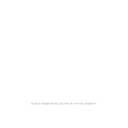
본 광고는 Google 애드센스 광고이며, 본 사이트와는 무관합니다.