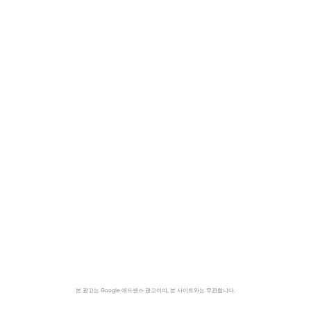
본 광고는 Google 애드센스 광고이며, 본 사이트와는 무관합니다.