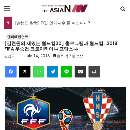
메뉴
‘최후의 5분’…두 발의 머스킷과 병사가 버티는 시간
엔터테인먼트
[김현원의 재밌는 월드컵20] 홀로그램과 월드컵…2018
FIFA 우승컵 크로아티아냐 프랑스냐
July 14, 2018
편집국
완독 약 7 분 소요
Facebook
X
WhatsApp
Telegram
Line
이메일
인쇄