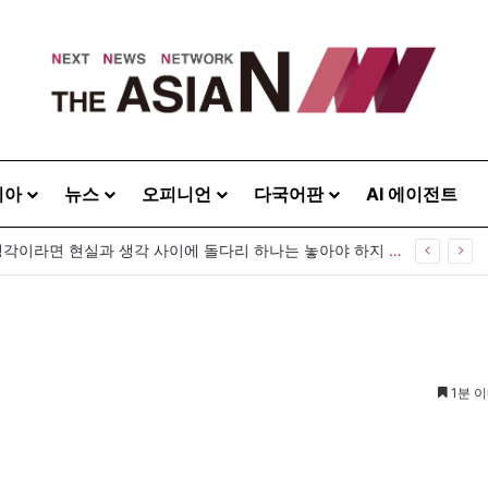
시아
뉴스
오피니언
다국어판
AI 에이전트
[출판] 표현의 자유는 어디까지 허용되는가…김재형 전 대법관 ‘언론과 인격권’
1분 