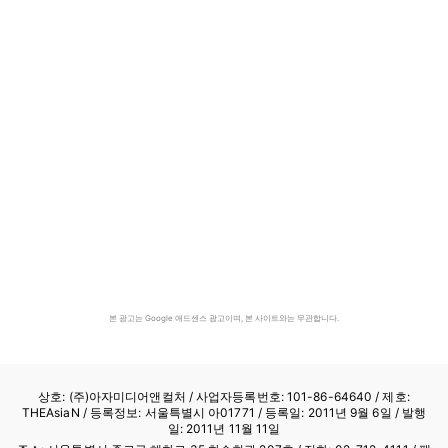
본 광고는 Google 애드센스 광고이며, 본 사이트와는 무관합니다.
상호: (주)아자미디어앤컬처 /
사업자등록번호: 101-86-64640
/ 제호:
THEAsiaN / 등록정보: 서울특별시 아01771 / 등록일: 2011년 9월 6일 / 발행
일: 2011년 11월 11일