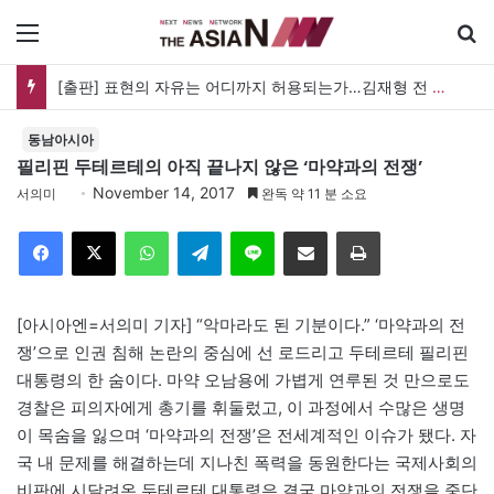
메뉴
[출판] 표현의 자유는 어디까지 허용되는가…김재형 전 대법관 ‘언론과 인격권’
동남아시아
필리핀 두테르테의 아직 끝나지 않은 ‘마약과의 전쟁’
November 14, 2017
서의미
완독 약 11 분 소요
Facebook
X
WhatsApp
Telegram
Line
이메일
인쇄
[아시아엔=서의미 기자] “악마라도 된 기분이다.” ‘마약과의 전
쟁’으로 인권 침해 논란의 중심에 선 로드리고 두테르테 필리핀
대통령의 한 숨이다. 마약 오남용에 가볍게 연루된 것 만으로도
경찰은 피의자에게 총기를 휘둘렀고, 이 과정에서 수많은 생명
이 목숨을 잃으며 ‘마약과의 전쟁’은 전세계적인 이슈가 됐다. 자
국 내 문제를 해결하는데 지나친 폭력을 동원한다는 국제사회의
비판에 시달려온 두테르테 대통령은 결국 마약과의 전쟁을 중단