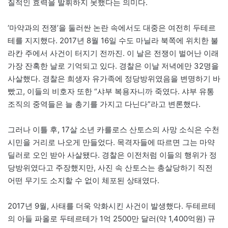
질적인 효력을 발휘하지 못했다는 의미다.
‘마약과의 전쟁’을 둘러싼 논란 속에서도 대중은 여전히 두테르
테를 지지했다. 2017년 8월 16일 수도 마닐라 북쪽에 위치한 불
라칸 주에서 사건이 터지기 전까진. 이 날은 전쟁이 벌어난 이래
가장 잔혹한 날로 기억되고 있다. 경찰은 이날 저녁에만 32명을
사살했다. 경찰은 희생자 유가족에 정당방위였음을 변명하기 바
빴고, 이들의 비호자 또한 “샤부 복용자니까 죽였다. 샤부 유통
조직의 중역들은 늘 총기를 가지고 다닌다”라고 변론했다.
그러나 이틀 후, 17살 소년 카를로스 산토스의 사망 소식은 수천
시민을 거리로 나오게 만들었다. 목격자들에 따르면 그는 마약
딜러로 오인 받아 사살됐다. 경찰은 이전처럼 이들의 행위가 정
당방위였다고 주장했지만, 사진 속 산토스는 총살당하기 직전
어떤 무기도 소지할 수 없이 체포된 상태였다.
2017년 9월, 사태를 더욱 악화시킨 사건이 발생했다. 두테르테
의 아들 파올로 두테르테가 1억 2500만 달러(약 1,400억원) 규