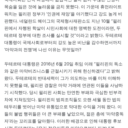
목숨을 잃은 것에 놀라움을 금치 못했다. 이 가운데 휴먼라이트
워치는 필리핀 정부가 ‘인권에 재앙’을 야기했다고 강도 높게 비
판했다. 네덜란드 헤이그의 국제형사재판소도 지난 10월 “필리
핀에서 자행된 학살이 시민사회에 대한 명백한 도전이라면, 두
테르테 정부에 대한 조사를 실시할 것”이라고 밝혔다. 두테르테
대통령이 국제사회로부터의 강도 높은 비난을 감수하면서까지
‘마약과의 전쟁’에 나선 이유는 무엇일까?
두테르테 대통령은 2016년 6월 20일 취임 이래 “필리핀의 독소
와 같은 마약비즈니스를 근절시키기 위해 헌신하겠다”고 밝혀
왔다. 두테르테의 반대세력이 그가 의도하는 바를 미처 이해하
지 못했을 때, 필리핀 경찰은 마약 거래에 연관된 이들을 사냥하
기 시작했다. 당시 필리핀 사회는 만연한 부패와 극심한 빈부격
차에 지쳐있었다. 필리핀의 범죄조직들도 오랜 세월 동안 법의
테두리를 벗어난 마약 유통업으로 막대한 수익을 거둬 왔다. 이
들의 불법 행위들은 더 큰 부패를 낳았으며, 젊은 층에 ‘마약중독
자’라는 꼬리표를 달아줬다. 이러한 배경으로 인해 대통령 후보