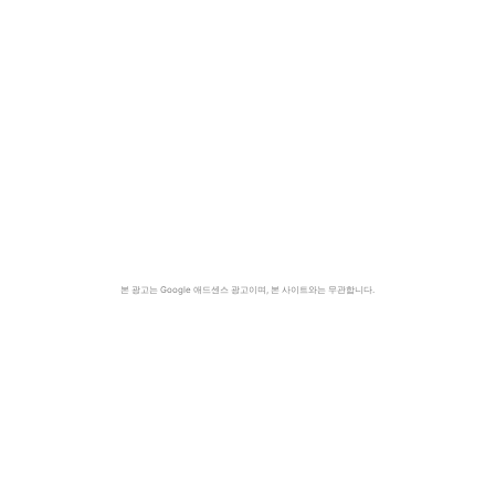
본 광고는 Google 애드센스 광고이며, 본 사이트와는 무관합니다.