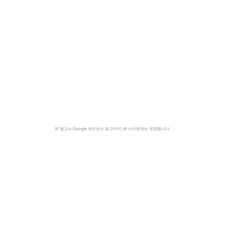
본 광고는 Google 애드센스 광고이며, 본 사이트와는 무관합니다.