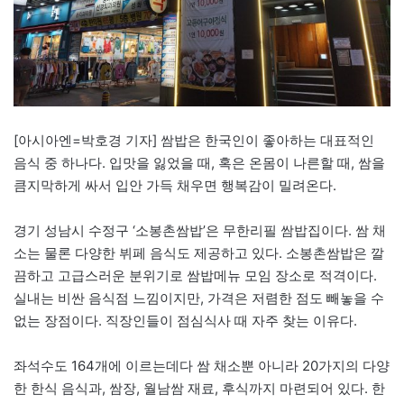
[아시아엔=박호경 기자] 쌈밥은 한국인이 좋아하는 대표적인
음식 중 하나다. 입맛을 잃었을 때, 혹은 온몸이 나른할 때, 쌈을
큼지막하게 싸서 입안 가득 채우면 행복감이 밀려온다.
경기 성남시 수정구 ‘소봉촌쌈밥’은 무한리필 쌈밥집이다. 쌈 채
소는 물론 다양한 뷔페 음식도 제공하고 있다. 소봉촌쌈밥은 깔
끔하고 고급스러운 분위기로 쌈밥메뉴 모임 장소로 적격이다.
실내는 비싼 음식점 느낌이지만, 가격은 저렴한 점도 빼놓을 수
없는 장점이다. 직장인들이 점심식사 때 자주 찾는 이유다.
좌석수도 164개에 이르는데다 쌈 채소뿐 아니라 20가지의 다양
한 한식 음식과, 쌈장, 월남쌈 재료, 후식까지 마련되어 있다. 한