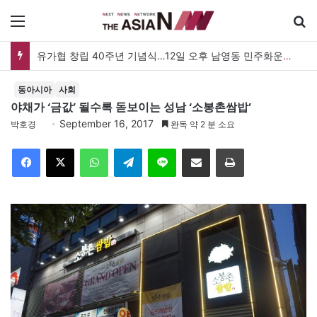
메뉴
유가협 창립 40주년 기념식…12일 오후 남영동 민주화운동기념관
동아시아
사회
야채가 ‘금값’ 될수록 돋보이는 성남 ‘소봉촌쌈밥’
September 16, 2017
박호경
완독 약 2 분 소요
Facebook
X
WhatsApp
Telegram
Line
이메일
인쇄