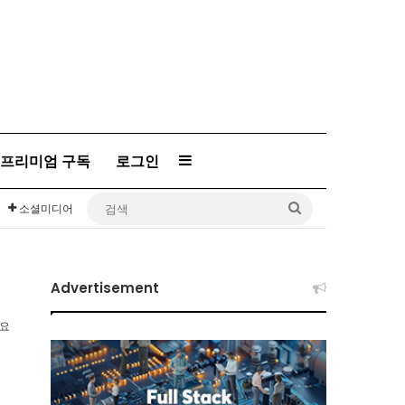
프리미엄 구독
로그인
Sidebar
검
소셜미디어
색
Advertisement
소요