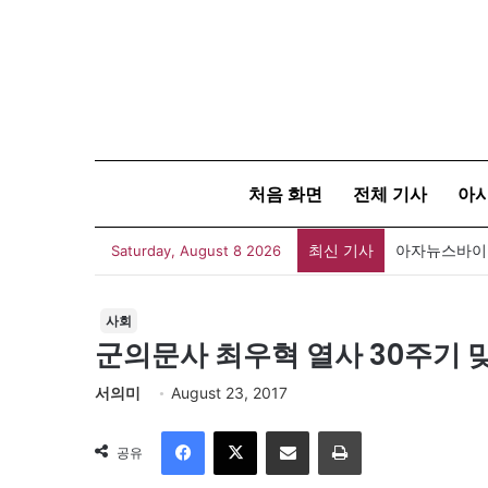
처음 화면
전체 기사
아
최신 기사
아자뉴스바이트
Saturday, August 8 2026
사회
군의문사 최우혁 열사 30주기 
서의미
August 23, 2017
Facebook
X
이메일
인쇄
공유