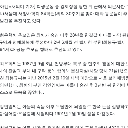
시아엔=서의미 기자] 학생운동 중 강제징집 당한 뒤 군에서 의문사한 
혁(서울대 서양사학과 84학번)씨의 30주기를 맞아 대학 동문들이 추
 발간을 추진하고 있다.
 최우혁씨 추모집은 최씨가 숨진 이후 28년을 한결같이 아들 사망 관
규명과 명예회복에 투쟁하다 2년 6개월 전 별세한 부친(최봉규·별세
84세)과 공동 추모집 형태로 추진되고 있다.
최우혁씨는 1987년 9월 8일, 전방부대 복무 중 민주화 활동에 대한 
대의 관찰과 부대 내 구타 등에 항의해 분신자살(사망 당시 21살)했으
친 최봉규씨는 지난 2015년 2월 10일 새벽 폐암으로 서울 보라매병
 영면했다. 최씨의 부인 강연임씨는 아들이 숨진 후 3년반 뒤 한강에 
스스로 목숨을 끊었다. .
 강연임씨는 아들의 죽음 이후 두달만에 뇌일혈로 한쪽 눈을 실명하고
·실어증·우울증에 시달리다 1991년 2월 19일 생을 마감했다.
 최봉규씨는 아들 사망 후 유가협 총무를 맡아 국회 앞에서 422일간 