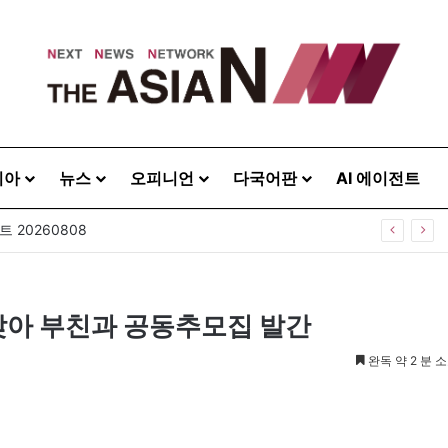
시아
뉴스
오피니언
다국어판
AI 에이전트
 20260808
맞아 부친과 공동추모집 발간
완독 약 2 분 