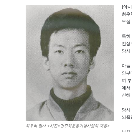
[아
최우
모집
특히
진상
당시 
아들 
안부
며 부
에서
신해 
당시
뇌졸증
최우혁 열사 <사진=민주화운동기념사업회 제공>
부친