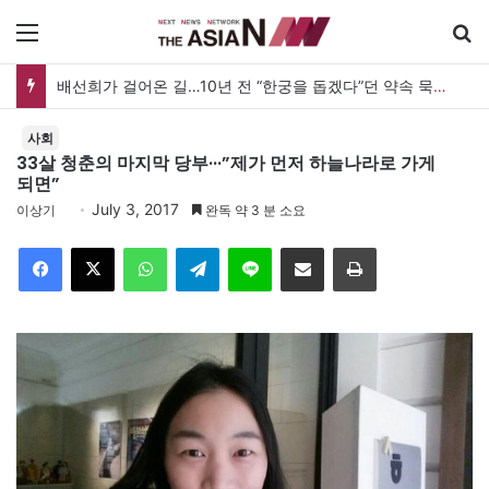
메뉴
배선희가 걸어온 길…10년 전 “한궁을 돕겠다”던 약속 묵묵히 실천
사회
33살 청춘의 마지막 당부···”제가 먼저 하늘나라로 가게
되면”
July 3, 2017
이상기
완독 약 3 분 소요
Facebook
X
WhatsApp
Telegram
Line
이메일
인쇄