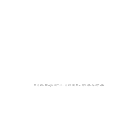
본 광고는 Google 애드센스 광고이며, 본 사이트와는 무관합니다.