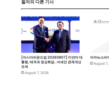
필자의 다른 기사
ok
[아시아라운드업 20260807] 미얀마 대
아자뉴스바이트
통령, 태국과 정상회담…아세안 관계개선
August 7
모색
August 7, 2026