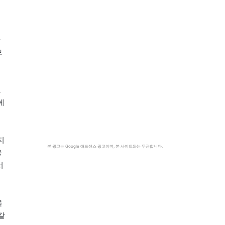
하
모
에
그
에
지
본 광고는 Google 애드센스 광고이며, 본 사이트와는 무관합니다.
을
서
을
같