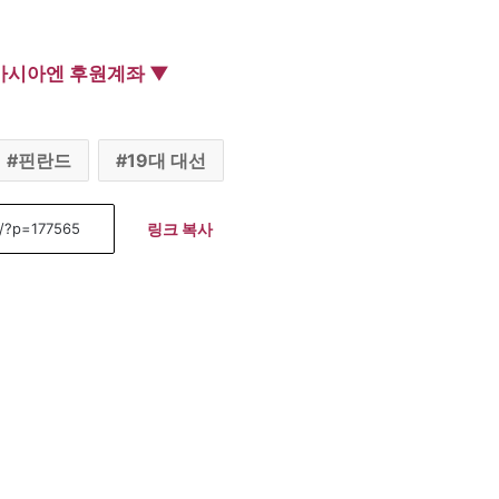
아시아엔 후원계좌 ▼
핀란드
19대 대선
링크 복사