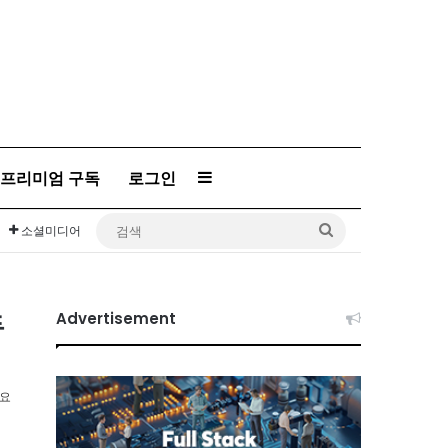
프리미엄 구독
로그인
Sidebar
검
소셜미디어
색
두
Advertisement
소요