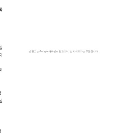
록
행
본 광고는 Google 애드센스 광고이며, 본 사이트와는 무관합니다.
지
헌
정
실
거