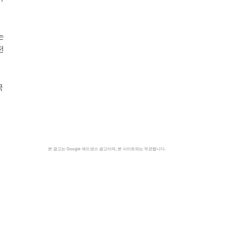
는
전
국
본 광고는 Google 애드센스 광고이며, 본 사이트와는 무관합니다.