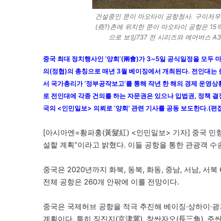
건설중인 쭌이 마오타이 공항청사. 구이저우(
(堯?)촌에 위치한 쭌이 마오타이 공항은 15
으로 보잉737 전 시리즈와 에어버스 A
중국 최대 정치행사인 ‘양회’(兩會)가 3~5일 공식일정을 모
의(정협)의 총칭으로 매년 3월 베이징에서 개최된다. 전인대는
서 국가총리가 ‘정부공작보고’를 통해 작년 한 해의 경제 운영
로 전인대에 각종 건의를 하는 자문권은 있으나 입법권, 정책 결정
국의 <인민일보> 의뢰로 ‘양회’ 관련 기사를 공동 보도한다.(편
[아시아엔=황파훙(黃髮紅) <인민일보> 기자] 중국 민항
설할 계획”이라고 밝혔다. 이들 공항을 통한 관광객 수
중국은 2020년까지 화북, 동북, 화동, 중남, 서남, 
전체 공항은 260개 안팎에 이를 전망이다.
중국은 국제허브 공항을 적극 추진해 베이징·상하이·
계획이다. 특히 징진지(京津冀), 창싼자오(長三角), 