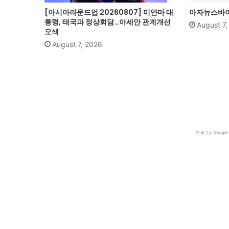
[아시아라운드업 20260807] 미얀마 대
아자뉴스바이트
통령, 태국과 정상회담…아세안 관계개선
August 7
모색
August 7, 2026
본 광고는 Goog