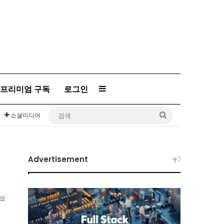
프리미엄 구독
로그인
Sidebar
검
소셜미디어
색
Advertisement
소요