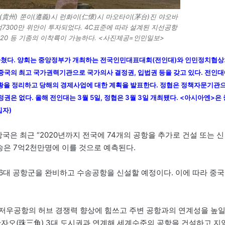
貴州) 쭌이(遵義)시 런화이(仁懷)시 마오타이(茅台)진 야오바
억7300만 위안이 투자되었다. 4C표준에 따라 설계된 지선공항
320 등 기종의 이착륙이 가능하다. <사진제공=인민일보>
두 마쳤다. 양회는 중앙정부가 개최하는 전국인민대표대회(전인대)와 인민정치협
 중국의 최고 국가권력기관으로 국가의사 결정권, 입법권 등을 갖고 있다. 전인
상황을 정리하고 당해의 경제사업에 대한 계획을 발표한다. 정협은 정책자문기관
권은 없다. 올해 전인대는 3월 5일, 정협은 3월 3일 개최됐다. <아시아엔>은 
집자)
국은 최근 “2020년까지 전국에 74개의 공항을 추가로 건설 또는 신
송은 7억2천만명에 이를 것으로 예측된다.
서북 6대 공항군을 완비하고 수송공항을 신설할 예정이다. 이에 따라 중국
광저우공항의 허브 경쟁력 향상에 힘쓰고 주변 공항과의 연계성을 높
주싼자오(珠三角) 3대 도시권과 연계해 세계수준의 공항을 건설하고 지