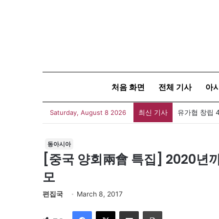
처음 화면
전체 기사
아
최신 기사
유가협 창립 
Saturday, August 8 2026
동아시아
[중국 양회兩會 특집] 2020년까
모
편집국
March 8, 2017
Facebook
X
이메일
인쇄