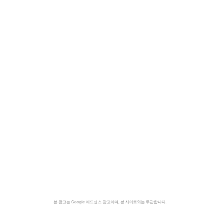
본 광고는 Google 애드센스 광고이며, 본 사이트와는 무관합니다.