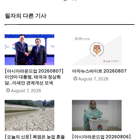
ce
bo
필자의 다른 기사
ok
[아시아라운드업 20260807]
아자뉴스바이트 20260807
미얀마 대통령, 태국과 정상회
August 7, 2026
담…아세안 관계개선 모색
August 7, 2026
[오늘의 신문] 폭염은 농업 흔들
[아시아라운드업 20260806]