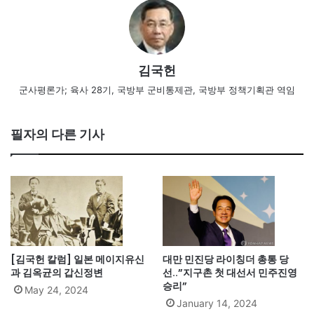
김국헌
군사평론가; 육사 28기, 국방부 군비통제관, 국방부 정책기획관 역임
필자의 다른 기사
[김국헌 칼럼] 일본 메이지유신
대만 민진당 라이칭더 총통 당
과 김옥균의 갑신정변
선..”지구촌 첫 대선서 민주진영
승리”
May 24, 2024
January 14, 2024