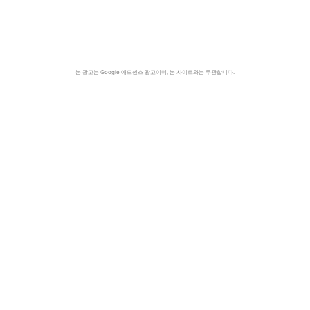
본 광고는 Google 애드센스 광고이며, 본 사이트와는 무관합니다.