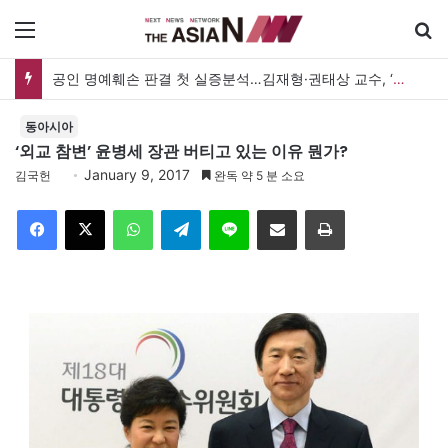
메뉴
공인 명예훼손 판결 첫 실증분석…김재형·권태상 교수, ‘공인 보도준칙’ 제안도
동아시아
‘외교 참변’ 윤병세 장관 버티고 있는 이유 뭔가?
January 9, 2017
김국헌
완독 약 5 분 소요
Facebook
X
WhatsApp
Telegram
Line
이메일
인쇄