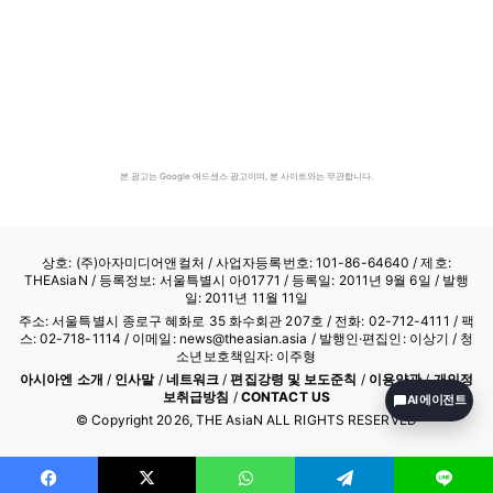
본 광고는 Google 애드센스 광고이며, 본 사이트와는 무관합니다.
상호: (주)아자미디어앤컬처 /
사업자등록번호: 101-86-64640
/ 제호:
THEAsiaN / 등록정보: 서울특별시 아01771 / 등록일: 2011년 9월 6일 / 발행
일: 2011년 11월 11일
주소: 서울특별시 종로구 혜화로 35 화수회관 207호 / 전화: 02-712-4111 /
팩
스: 02-718-1114
/ 이메일: news@theasian.asia / 발행인·편집인: 이상기 / 청
소년보호책임자: 이주형
아시아엔 소개
/
인사말
/
네트워크
/
편집강령 및 보도준칙
/
이용약관
/
개인정
보취급방침
/
CONTACT US
AI 에이전트
© Copyright
2026
, THE AsiaN ALL RIGHTS RESERVED