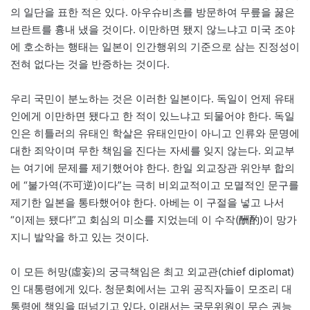
의 일단을 표한 적은 있다. 아우슈비츠를 방문하여 무릎을 꿇은
브란트를 흉내 냈을 것이다. 이만하면 됐지 않느냐고 미국 조야
에 호소하는 행태는 일본이 인간행위의 기준으로 삼는 진정성이
전혀 없다는 것을 반증하는 것이다.
우리 국민이 분노하는 것은 이러한 일본이다. 독일이 언제 유태
인에게 이만하면 됐다고 한 적이 있느냐고 되물어야 한다. 독일
인은 히틀러의 유태인 학살은 유태인만이 아니고 인류와 문명에
대한 죄악이며 무한 책임을 진다는 자세를 잊지 않는다. 외교부
는 여기에 문제를 제기했어야 한다. 한일 외교장관 위안부 합의
에 “불가역(不可逆)이다”는 극히 비외교적이고 모멸적인 문구를
제기한 일본을 통타했어야 한다. 아베는 이 구절을 넣고 나서
“이제는 됐다!”고 회심의 미소를 지었는데 이 수작(酬酌)이 망가
지니 발악을 하고 있는 것이다.
이 모든 허망(虛妄)의 궁극책임은 최고 외교관(chief diplomat)
인 대통령에게 있다. 청문회에서는 고위 공직자들이 모조리 대
통령에 책임을 떠넘기고 있다. 이래서는 국무위원이 무슨 권능