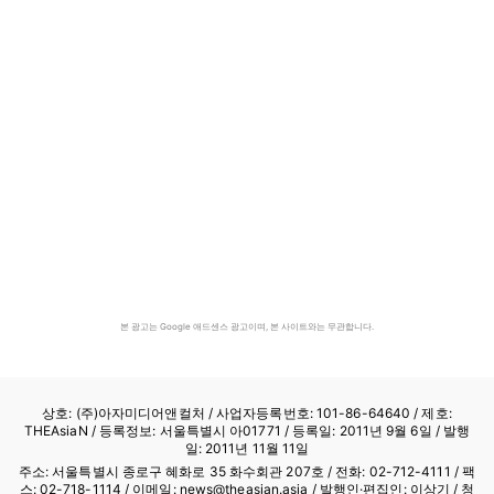
본 광고는 Google 애드센스 광고이며, 본 사이트와는 무관합니다.
상호: (주)아자미디어앤컬처 /
사업자등록번호: 101-86-64640
/ 제호:
THEAsiaN / 등록정보: 서울특별시 아01771 / 등록일: 2011년 9월 6일 / 발행
일: 2011년 11월 11일
주소: 서울특별시 종로구 혜화로 35 화수회관 207호 / 전화: 02-712-4111 /
팩
스: 02-718-1114
/ 이메일: news@theasian.asia / 발행인·편집인: 이상기 / 청