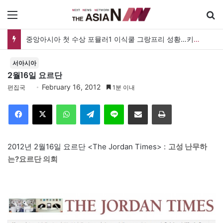
메뉴
중앙아시아 첫 수상 포뮬러1 이식쿨 그랑프리 성황…키르기스스탄, 대회 연례화 추진
서아시아
2월16일 요르단
February 16, 2012
편집국
1분 이내
Facebook
X
WhatsApp
Telegram
Line
이메일
인쇄
2012년 2월16일 요르단 <The Jordan Times> :
고성 난무하
는?요르단 의회