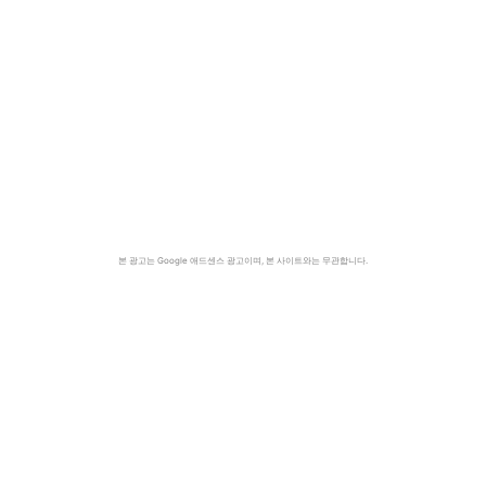
본 광고는 Google 애드센스 광고이며, 본 사이트와는 무관합니다.