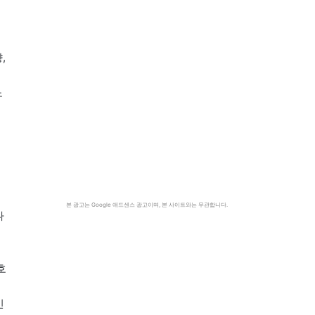
,
치
노
본 광고는 Google 애드센스 광고이며, 본 사이트와는 무관합니다.
나
호
인