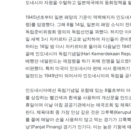
도네시아 자원을 수탈하고 일본제국에의 동화정책을 펼
1945년초부터 일본 패망의 기운이 역력해지자 인도
령)를 임명했다. 그해 8월 14일, 일본의 패망 소식이
독립준비위원회 명의의 독립선언을 꾀했다. 하지만 이에
일 새벽 3시 자카르타 근교로 납치하여 자신들이 준
하타는 16일 밤 다시 자카르타로 돌아와 다음날인 1945
끝에 인도네시아 독립기념일(Hari Kemerdekaan Rep
배했던 네덜란드는 재점령을 하기 위해 전쟁을 일으켰
비판했다. 특히 미국이 인도네시아 편에 서서 중재하기
덜란드는 1949년이 되어서야 인도네시아의 독립을 공
인도네시아에선 독립기념일 포함돼 있는 8월초부터 아구스뚜
를 상징하는 빨간색과 흰색을 사용하여 개선문을 만드는
휴일이며 이날 아침 공공기관에서는 애국조회 및 체육대
린다. 체육대회 중 가장 인상 깊은 것은 끄루뿍(Keru
를 줄에 매달아 손을 사용하지 않고 먹는 경기가 끄룩뿍이다.
낭’(Panjat Pinang) 경기가 인기다. 이는 높은 