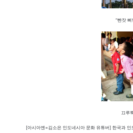
“빤잣 삐낭
끄루뿍
[아시아엔=김소은 인도네시아 문화 유튜버]
한국과 인