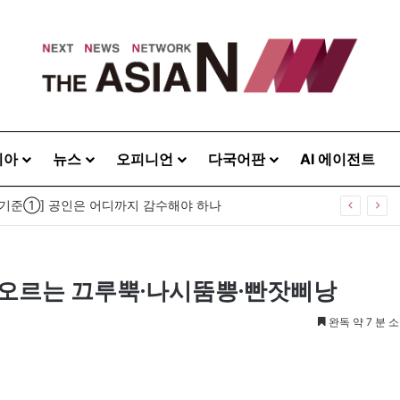
시아
뉴스
오피니언
다국어판
AI 에이전트
 기준①] 공인은 어디까지 감수해야 하나
오르는 끄루뿍·나시뚬쁭·빤잣삐낭
완독 약 7 분 