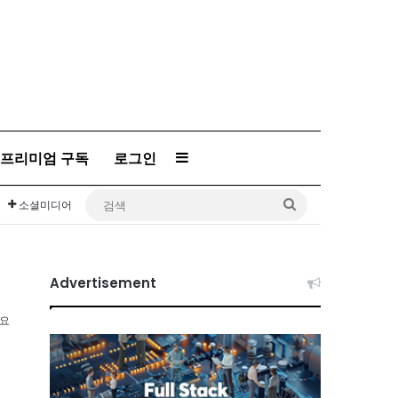
프리미엄 구독
로그인
Sidebar
검
소셜미디어
색
Advertisement
소요