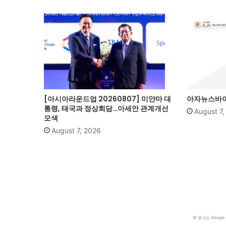
[아시아라운드업 20260807] 미얀마 대
아자뉴스바이트
통령, 태국과 정상회담…아세안 관계개선
August 7
모색
August 7, 2026
본 광고는 Goog