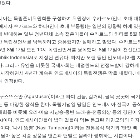
쳤다.
네시아는 독립준비위원회를 구성하여 위원장에 수카르노(인니 초대 대
 전해지자 수카르노와 하타(인니 초대 부통령)는 일본의 영향력 하에 있
 반대하는 일부 청년단체 소속 젊은이들이 수카르노와 하타를 8월 1
비한 독립선언서를 낭독하라고 종용했지만 실패하고 말았다. 수카르노
년 8월 17일 오전 10시 독립선언서를 낭독했다. 8월 17일이 천신만
ublik Indonesia)로 지정된 연유다. 하지만 오랜 동안 인도네시아를 
다. 그러나 유엔을 비롯한 국제사회는 네덜란드의 전쟁도발에 강하게
 시작하면서 4년간 계속된 인도네시아의 독립전쟁은 막을 내렸다. 네
식 인정한다.
스안 (Agustusan)이라고 하여 건물, 길거리, 골목 곳곳에 국
 등 다양한 장식을 한다. 독립기념일 당일은 인도네시아 전국이 공
회를 비롯해 요리·미술·시낭송·웅변·노래·춤·전통의상 등의 경연이 
puk)이다. 인도네시아인들이 밥과 곁들여 먹는 동그란 라면모양의 과자
 ‘나시 뚬쁭’ (Nasi Tumpeng)이라는 전통음식 먹기와 ‘빤잣 삐
기둥에 매달아 놓은 각종 상품을 맨손과 맨발로 올라가 쟁취하는 시합이다.