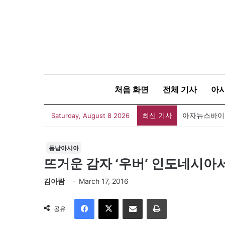
처음 화면
전체 기사
아
최신 기사
아자뉴스바이트
Saturday, August 8 2026
동남아시아
뜨거운 감자 ‘우버’ 인도네시아서
김아람
March 17, 2016
Facebook
X
이메일
인쇄
공유