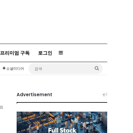
프리미엄 구독
로그인
Sidebar
검
소셜미디어
색
Advertisement
소요