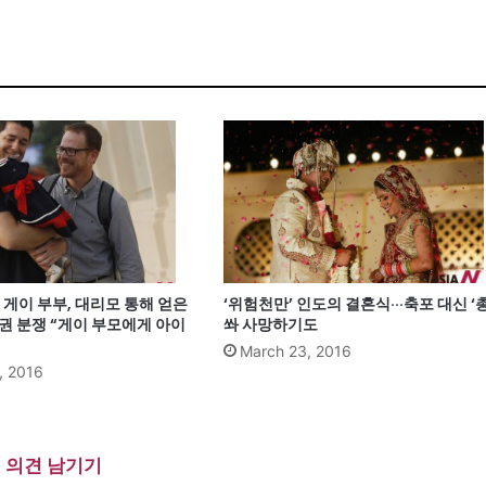
게이 부부, 대리모 통해 얻은
‘위험천만’ 인도의 결혼식···축포 대신 ‘총
권 분쟁 “게이 부모에게 아이
쏴 사망하기도
March 23, 2016
, 2016
의견 남기기