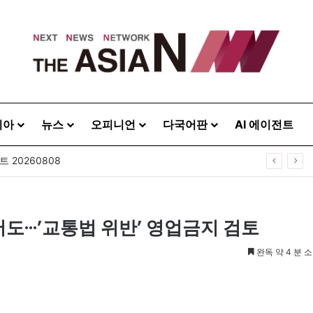
시아
뉴스
오피니언
다국어판
AI 에이전트
 20260808
도···’교통법 위반’ 영업금지 검토
완독 약 4 분 