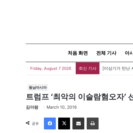
처음 화면
전체 기사
아
최신 기사
[신간] 대통령의
Friday, August 7 2026
동남아시아
트럼프 ‘최악의 이슬람혐오자’ 선
김아람
March 10, 2016
Facebook
X
이메일
인쇄
공유