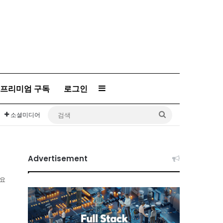
프리미엄 구독
로그인
Sidebar
검
소셜미디어
색
Advertisement
소요