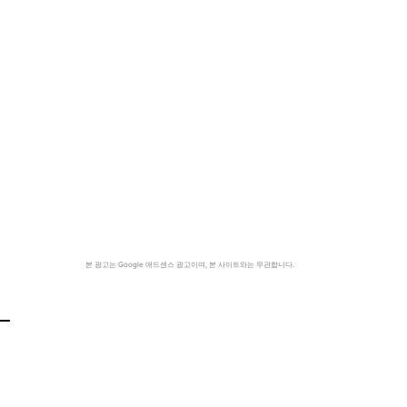
본 광고는 Google 애드센스 광고이며, 본 사이트와는 무관합니다.