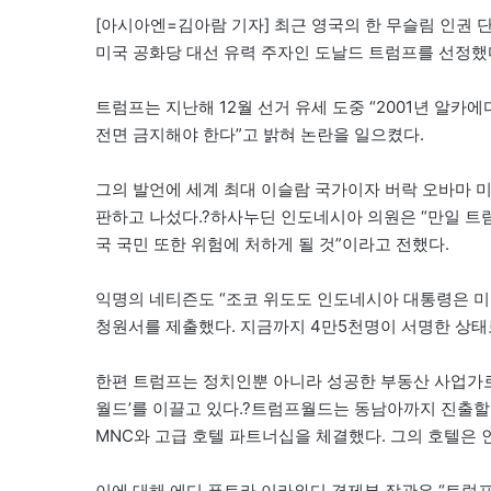
[아시아엔=김아람 기자] 최근 영국의 한 무슬림 인권 
미국 공화당 대선 유력 주자인 도날드 트럼프를 선정했
트럼프는 지난해 12월 선거 유세 도중 “2001년 알카
전면 금지해야 한다”고 밝혀 논란을 일으켰다.
그의 발언에 세계 최대 이슬람 국가이자 버락 오바마 
판하고 나섰다.?하사누딘 인도네시아 의원은 “만일 트
국 국민 또한 위험에 처하게 될 것”이라고 전했다.
익명의 네티즌도 “조코 위도도 인도네시아 대통령은 미
청원서를 제출했다. 지금까지 4만5천명이 서명한 상태로
한편 트럼프는 정치인뿐 아니라 성공한 부동산 사업가로
월드’를 이끌고 있다.?트럼프월드는 동남아까지 진출할
MNC와 고급 호텔 파트너십을 체결했다. 그의 호텔은
이에 대해 에디 푸트라 이라와디 경제부 장관은 “트럼프