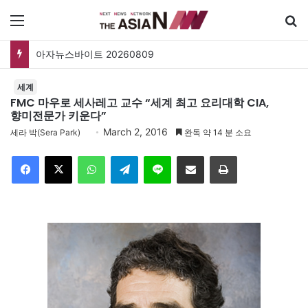
메뉴
배선희가 걸어온 길…10년 전 “한궁을 돕겠다”던 약속 묵묵히 실천
세계
FMC 마우로 세사레고 교수 “세계 최고 요리대학 CIA,
향미전문가 키운다”
March 2, 2016
세라 박(Sera Park)
완독 약 14 분 소요
Facebook
X
WhatsApp
Telegram
Line
이메일
인쇄