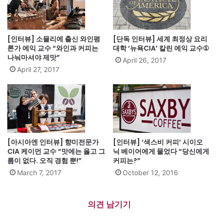
[인터뷰] 소믈리에 출신 와인평
[단독 인터뷰] 세계 최정상 요리
론가 에익 교수 “와인과 커피는
대학 ‘뉴욕CIA’ 칼린 에익 교수①
나눠마셔야 제맛”
April 26, 2017
April 27, 2017
[아시아엔 인터뷰] 향미전문가
[인터뷰] ‘색스비 커피’ 시이오
CIA 케이먼 교수 “맛에는 옳고 그
닉 베이어에게 물었다 “당신에게
름이 없다. 오직 경험 뿐!”
커피는?”
March 7, 2017
October 12, 2016
의견 남기기