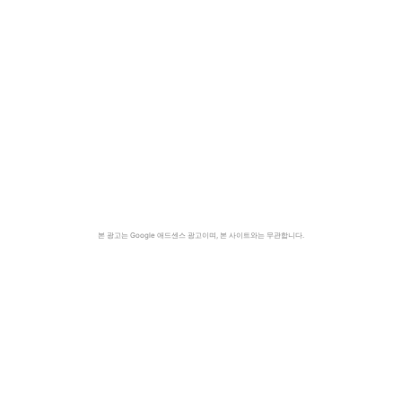
본 광고는 Google 애드센스 광고이며, 본 사이트와는 무관합니다.