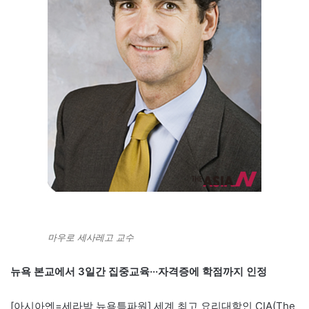
마우로 세사레고 교수
뉴욕 본교에서 3일간 집중교육···자격증에 학점까지 인정
[아시아엔=세라박 뉴욕특파원] 세계 최고 요리대학인 CIA(The