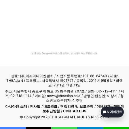
본 광고는 Google 애드센스 광고이며, 본 사이트와는 무관합니다.
상호: (주)아자미디어앤컬처 /
사업자등록번호: 101-86-64640
/ 제호:
THEAsiaN / 등록정보: 서울특별시 아01771 / 등록일: 2011년 9월 6일 / 발행
일: 2011년 11월 11일
주소: 서울특별시 종로구 혜화로 35 화수회관 207호 / 전화: 02-712-4111 /
팩
스: 02-718-1114
/ 이메일: news@theasian.asia / 발행인·편집인: 이상기 / 청
소년보호책임자: 이주형
아시아엔 소개
/
인사말
/
네트워크
/
편집강령 및 보도준칙
/
이용약관
/
개인정
보취급방침
/
CONTACT US
AI 에이전트
© Copyright
2026
, THE AsiaN ALL RIGHTS RESERVED