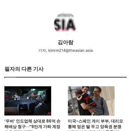
김아람
기자, kimrm214@theasian.asia
필자의 다른 기사
‘우버’ 인도업체 상대로 86억 손
미국-스페인 게이 부부, 대리모
해배상 청구···”9만개 가짜 계정
통해 얻은 딸 두고 양육권 분쟁