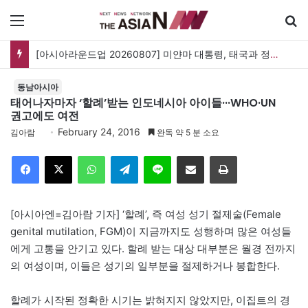
메뉴
[아시아라운드업 20260807] 미얀마 대통령, 태국과 정상회담…아세안 관계개선 모색
동남아시아
태어나자마자 ‘할례’받는 인도네시아 아이들···WHO·UN
권고에도 여전
February 24, 2016
김아람
완독 약 5 분 소요
Facebook
X
WhatsApp
Telegram
Line
이메일
인쇄
[아시아엔=김아람 기자] ‘할례’, 즉 여성 성기 절제술(Female
genital mutilation, FGM)이 지금까지도 성행하며 많은 여성들
에게 고통을 안기고 있다. 할례 받는 대상 대부분은 월경 전까지
의 여성이며, 이들은 성기의 일부분을 절제하거나 봉합한다.
할례가 시작된 정확한 시기는 밝혀지지 않았지만, 이집트의 경