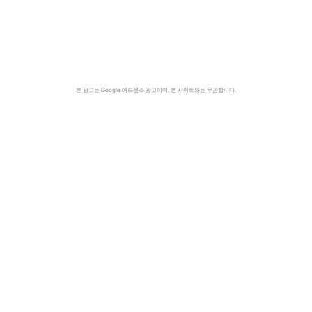
본 광고는 Google 애드센스 광고이며, 본 사이트와는 무관합니다.