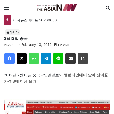
메뉴
아자뉴스바이트 20260808
동아시아
2월13일 중국
February 13, 2012
민경찬
1분 이내
Facebook
X
WhatsApp
Telegram
Line
이메일
인쇄
2012년 2월13일 중국 <인민일보>:
밸런타인데이 맞아 장미꽃
가격 3배 이상 올라