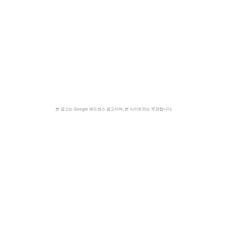
본 광고는 Google 애드센스 광고이며, 본 사이트와는 무관합니다.