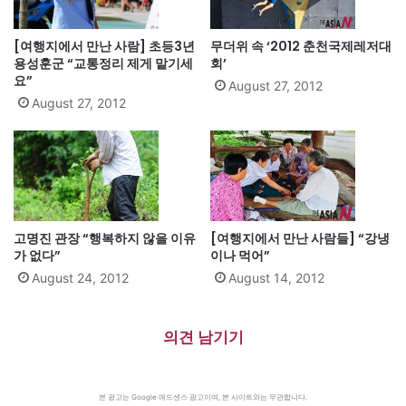
[여행지에서 만난 사람] 초등3년
무더위 속 ‘2012 춘천국제레저대
용성훈군 “교통정리 제게 맡기세
회’
요”
August 27, 2012
August 27, 2012
고명진 관장 “행복하지 않을 이유
[여행지에서 만난 사람들] “강냉
가 없다”
이나 먹어”
August 24, 2012
August 14, 2012
의견 남기기
본 광고는 Google 애드센스 광고이며, 본 사이트와는 무관합니다.