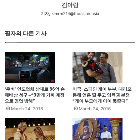
김아람
기자, kimrm214@theasian.asia
필자의 다른 기사
‘우버’ 인도업체 상대로 86억 손
미국-스페인 게이 부부, 대리모
해배상 청구···”9만개 가짜 계정
통해 얻은 딸 두고 양육권 분쟁
으로 영업 방해”
“게이 부모에게 아이 못준다”
March 24, 2016
March 24, 2016