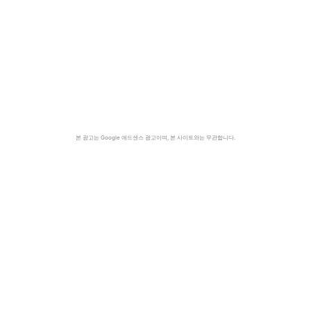
본 광고는 Google 애드센스 광고이며, 본 사이트와는 무관합니다.