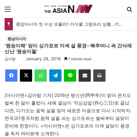
메뉴
중앙아시아 첫 수상 포뮬러1 이식쿨 그랑프리 성황…키르기스스탄, 대회 연례화 추진
동남아시아
‘원숭이해’ 맞이 싱가포르 이색 설 풍경···복주머니 속 간식에
신난 ‘원숭이들’
January 28, 2016
김아람
1 minute read
Facebook
X
WhatsApp
Telegram
Line
이메일
인쇄
[아시아엔=김아람 기자] 2016년 병신년(丙申年)이 밝아 온지도
벌써 한 달이 흘렀다. 새해 결심이 ‘작심삼일’(作心三日)로 끝났
다면, 다가오는 음력 설을 맞아 새로운 마음으로 다시 시작하자.
한국과?중국처럼 음력 설을 쇠는 싱가포르는 벌써부터 설맞이
준비에 한창이다. <아시아엔>은 싱가포르의 이색 설맞이 풍경
을 독자 여러분께 소개한다.