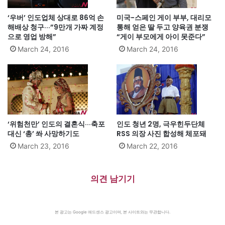
‘우버’ 인도업체 상대로 86억 손
미국-스페인 게이 부부, 대리모
해배상 청구···”9만개 가짜 계정
통해 얻은 딸 두고 양육권 분쟁
으로 영업 방해”
“게이 부모에게 아이 못준다”
March 24, 2016
March 24, 2016
‘위험천만’ 인도의 결혼식···축포
인도 청년 2명, 극우힌두단체
대신 ‘총’ 쏴 사망하기도
RSS 의장 사진 합성해 체포돼
March 23, 2016
March 22, 2016
의견 남기기
본 광고는 Google 애드센스 광고이며, 본 사이트와는 무관합니다.