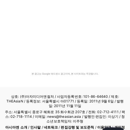
본 광고는 Google 애드센스 광고이며, 본 사이트와는 무관합니다.
상호: (주)아자미디어앤컬처 /
사업자등록번호: 101-86-64640
/ 제호:
THEAsiaN / 등록정보: 서울특별시 아01771 / 등록일: 2011년 9월 6일 / 발행
일: 2011년 11월 11일
주소: 서울특별시 종로구 혜화로 35 화수회관 207호 / 전화: 02-712-4111 /
팩
스: 02-718-1114
/ 이메일: news@theasian.asia / 발행인·편집인: 이상기 / 청
소년보호책임자: 이주형
아시아엔 소개
/
인사말
/
네트워크
/
편집강령 및 보도준칙
/
이용약관
/
개인정