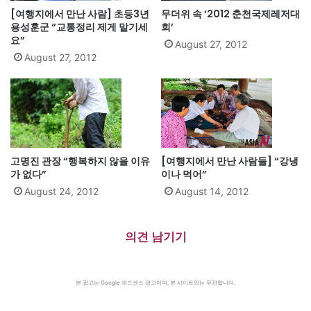
[여행지에서 만난 사람] 초등3년
무더위 속 ‘2012 춘천국제레저대
용성훈군 “교통정리 제게 맡기세
회’
요”
August 27, 2012
August 27, 2012
고명진 관장 “행복하지 않을 이유
[여행지에서 만난 사람들] “강냉
가 없다”
이나 먹어”
August 24, 2012
August 14, 2012
의견 남기기
본 광고는 Google 애드센스 광고이며, 본 사이트와는 무관합니다.