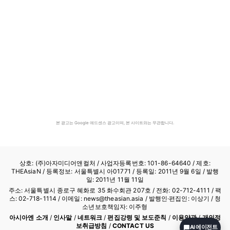
본 광고는 Google 애드센스 광고이며, 본 사이트와는 무관합니다.
상호: (주)아자미디어앤컬처 /
사업자등록번호: 101-86-64640
/ 제호:
THEAsiaN / 등록정보: 서울특별시 아01771 / 등록일: 2011년 9월 6일 / 발행
일: 2011년 11월 11일
주소: 서울특별시 종로구 혜화로 35 화수회관 207호 / 전화: 02-712-4111 /
팩
스: 02-718-1114
/ 이메일: news@theasian.asia / 발행인·편집인: 이상기 / 청
소년보호책임자: 이주형
아시아엔 소개
/
인사말
/
네트워크
/
편집강령 및 보도준칙
/
이용약관
/
개인정
보취급방침
/
CONTACT US
AI 에이전트