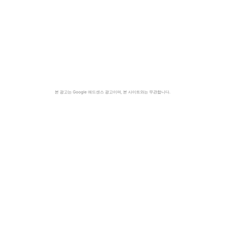
본 광고는 Google 애드센스 광고이며, 본 사이트와는 무관합니다.