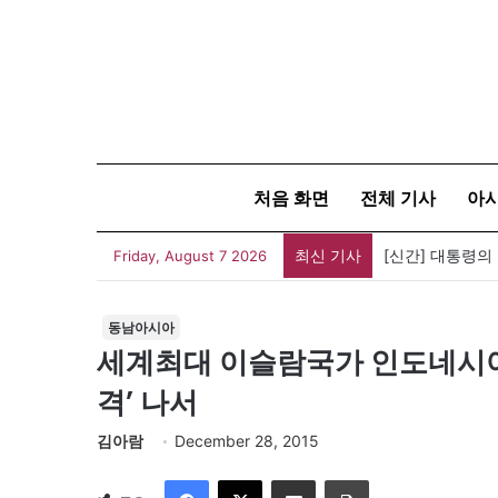
처음 화면
전체 기사
아
최신 기사
[신간] 대통령의
Friday, August 7 2026
동남아시아
세계최대 이슬람국가 인도네시아에
격’ 나서
김아람
December 28, 2015
Facebook
X
이메일
인쇄