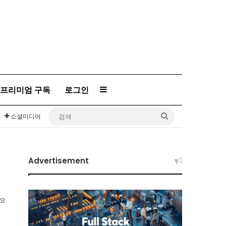
프리미엄 구독
로그인
Sidebar
검
소셜미디어
색
Advertisement
소요