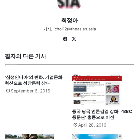
최정아
기자, jchoi12@theasian.asia
Fa
X
ce
bo
필자의 다른 기사
ok
‘삼성인디아’의 변화, 기업문화
혁신으로 성장동력 삼다
September 6, 2016
중국 당국 언론검열 강화···‘BBC
중문판’ 홍콩으로 이전
April 28, 2016