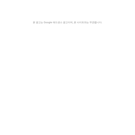
본 광고는 Google 애드센스 광고이며, 본 사이트와는 무관합니다.