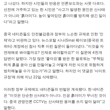
고 나섰다. 하지만 시민들의 반응은 언론보도와는 사뭇 다르다.
선전에 거주하고 있는 한 시민은 “사고가 발생한 원인은 산사태
가 아니라 ‘흙더미’다. 높이 쌓여있던 흙더미를 방치해 생긴 일이
다”라고 말했다.
중국 네티즌들도 안전불감증과 정부의 느슨한 규재로 인한 ‘인
재’라고 비판하고 있다. 뉴스포탈 시나(Sina) 웨이보(중국판 트
위터) 계정에선 참사 직후 이런 질문이 돌아다녔다. “이것을 자
연재해로 봐야할까요? 인재로 봐야할까요?” 이 질문에 4천개
답변이 달렸다. 가장 많은 ‘좋아요’를 받은 한 팔로워는 “무책임
하게 흙을 쏟아 산을 만들어놓고 어떻게 저런 식으로 위험하게
방치해놓을 수가 있는가”라고 말했다. 하지만 이 댓글은 ‘사이트
규정’에 의해 지난 22일 삭제됐다.
이러한 정부 규제에도 네티즌들의 반발은 계속됐다. 한 네티즌
은 “이것은 단순한 산사태가 아니다. 인공 흙더미가 무너진 것이
다. 중국 관영언론 CCTV는 산사태란 용어를 쓰지 말아 달라”고
말했다.