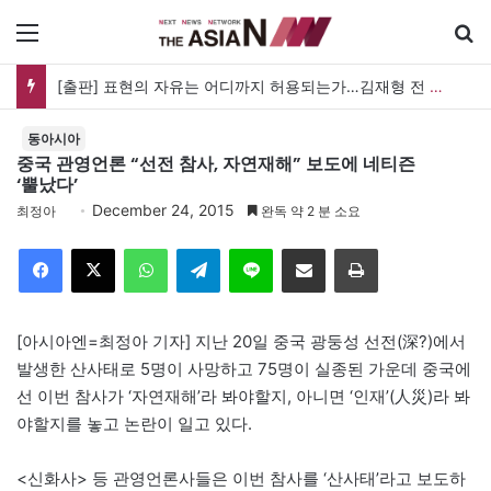
메뉴
한궁 탄생 20년, 이제 AI를 쏜다…오늘 ‘한궁의 날’ 새 도약 선언
동아시아
중국 관영언론 “선전 참사, 자연재해” 보도에 네티즌
‘뿔났다’
December 24, 2015
최정아
완독 약 2 분 소요
Facebook
X
WhatsApp
Telegram
Line
이메일
인쇄
[아시아엔=최정아 기자] 지난 20일 중국 광둥성 선전(深?)에서
발생한 산사태로 5명이 사망하고 75명이 실종된 가운데 중국에
선 이번 참사가 ‘자연재해’라 봐야할지, 아니면 ‘인재’(人災)라 봐
야할지를 놓고 논란이 일고 있다.
<신화사> 등 관영언론사들은 이번 참사를 ‘산사태’라고 보도하