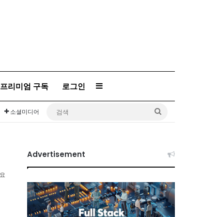
프리미엄 구독
로그인
Sidebar
검
소셜미디어
색
Advertisement
소요