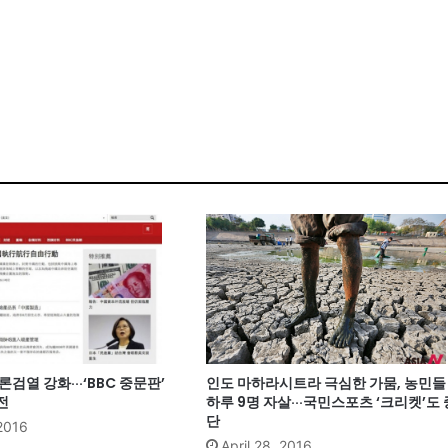
론검열 강화···‘BBC 중문판’
인도 마하라시트라 극심한 가뭄, 농민들
전
하루 9명 자살···국민스포츠 ‘크리켓’도 
단
 2016
April 28, 2016