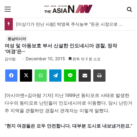
메뉴
[이상기가 만난 사람] 박영옥 주식농부 “돈은 시장으로 갔지만, 투자는 사라지고 거래만 남았다”
동남아시아
여성 및 아동보호 부서 신설한 인도네시아 경찰, 정작
‘여경’은···
December 10, 2015
김아람
완독 약 3 분 소요
Facebook
X
WhatsApp
Telegram
Line
이메일
인쇄
[아시아엔=김아람 기자] 지난 1999년 동티모르 사태로 발생한
다수의 동티모르 난민들이 인도네시아로 이동했다. 당시 난민거
주 지역을 관할하던 경찰서 관계자는 이렇게 말했다.
“현지 여경들은 모두 안전합니다. 대부분 도시로 내보냈거든요.”