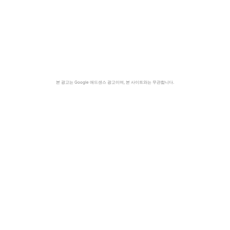
본 광고는 Google 애드센스 광고이며, 본 사이트와는 무관합니다.