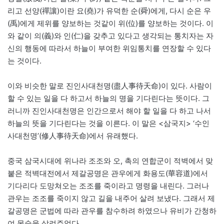
리고 선양(禪讓)이란 요(堯)가 유덕한 순(舜)에게, 다시 순은 우
(禹)에게 제위를 양보하는 것같이 위(位)를 양보하는 것이다. 이
와 같이 의(義)와 인(仁)을 갖추고 있다고 생각되는 통치자는 자
신의 행동에 따라서 하늘이 부여한 위임통치를 연장할 수 있다
는 것이다.
이와 비슷한 말로 진인사대천명(盡人事待天命)이 있다. 사람이
할 수 있는 일을 다 하고서 하늘의 명을 기다린다는 뜻이다. 그
러니까 진인사대천명은 인간으로서 해야 할 일을 다 하고 나서
하늘의 뜻을 기다린다는 것을 이른다. 이 말은 <삼국지> ‘수인
사대천명’(修人事待天命)에서 유래했다.
중국 삼국시대에 위나라 조조와 오, 촉의 연합군이 적벽에서 맞
붙은 적벽대전에서 제갈공명은 관우에게 화용도(華容道)에서
기다리다 도망쳐오는 조조를 죽이라고 명령을 내린다. 그러나
관우는 조조를 죽이지 않고 길을 내주어 살려 보냈다. 그래서 제
갈공명은 군법에 따라 관우를 참수하려 하였으나 유비가 간청하
여 목숨을 살려주었다.