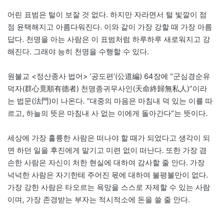
어린 표범은 털이 보잘 것 없다. 하지만 자라면서 털 빛깔이 점
점 윤택해지고 아름다워진다. 이와 같이 가장 강할 때 가장 아름
답다. 천명을 아는 사람은 이 표범처럼 하루하루 새로워지고 강
해진다. 그래야 능히 천명을 수행할 수 있다.
원불교 <정산종사 법어> ‘공도편’(公道編) 64장에 “군심경순유
덕자(群心竟順有德者) 천명종귀무사인(天命終歸無私人)”이라
는 법문(法門)이 나온다. “대중의 마음은 마침내 덕 있는 이를 따
르고, 하늘의 뜻은 마침내 사 없는 이에게 돌아간다”는 뜻이다.
세상에 가장 훌륭한 사람은 떠나야 할 때가 되었다고 생각이 되
면 하던 일을 후진에게 맡기고 미련 없이 떠난다. 또한 가장 겸
손한 사람은 자신이 처한 현실에 대하여 감사할 줄 안다. 가장
넉넉한 사람은 자기한테 주어진 몫에 대하여 불평불만이 없다.
가장 강한 사람은 타오르는 욕망을 스스로 자제할 수 있는 사람
이며, 가장 존경받는 부자는 적시적소에 돈을 쓸 줄 안다.