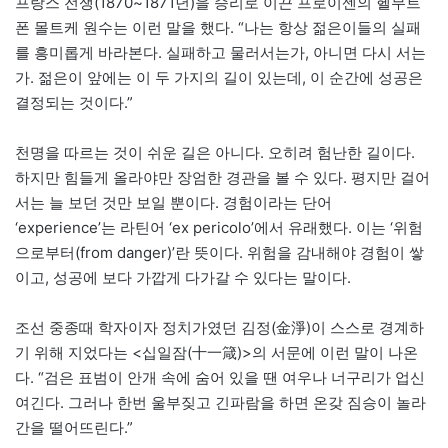
프랑스 전쟁(1870~1871년)을 승리로 이끈 프로이센의 헬무트
폰 몰트케 원수는 이런 말을 했다. “나는 항상 젊은이들의 실패
를 흥미롭게 바라본다. 실패하고 물러서는가, 아니면 다시 서는
가. 젊은이 앞에는 이 두 가지의 길이 있는데, 이 순간에 성공은
결정되는 것이다.”
천명을 따르는 것이 쉬운 길은 아니다. 오히려 험난한 길이다.
하지만 힘들게 올라야만 장엄한 경관을 볼 수 있다. 평지만 걸어
서는 늘 보던 것만 보일 뿐이다. 경험이라는 단어
‘experience’는 라틴어 ‘ex pericolo’에서 유래했다. 이는 ‘위험
으로부터(from danger)’란 뜻이다. 위험을 감내해야 경험이 쌓
이고, 성공에 보다 가깝게 다가갈 수 있다는 말이다.
조선 중종때 학자이자 정치가였던 김정(金淨)이 스스로 경계하
기 위해 지었다는 <십일잠(十一箴)>의 서문에 이런 말이 나온
다. “검은 표범이 안개 속에 숨어 있을 땐 여우나 너구리가 업신
여긴다. 그러나 한번 울부짖고 긴파람을 하면 온갖 짐승이 놀라
간을 떨어뜨린다.”