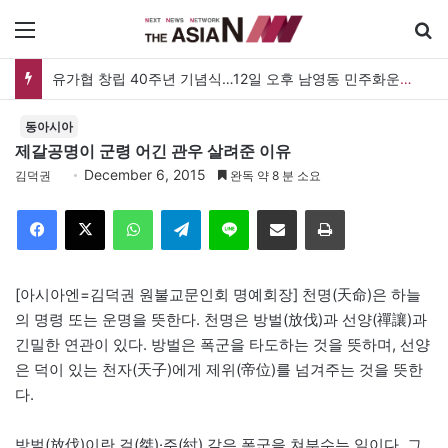
메뉴
유가협 창립 40주년 기념식…12일 오후 남영동 민주화운동기념관
동아시아
제갈공명이 군령 어긴 관우 살려준 이유
December 6, 2015
김덕권
완독 약 8 분 소요
Facebook
X
WhatsApp
Telegram
Line
이메일
인쇄
[아시아엔=김덕권 원불교문인회 명예회장] 천명(天命)은 하늘
의 명령 또는 운명을 뜻한다. 천명은 방벌(放伐)과 선양(禪讓)과
긴밀한 연관이 있다. 방벌은 폭군을 타도하는 것을 뜻하며, 선양
은 덕이 있는 천자(天子)에게 제위(帝位)를 넘겨주는 것을 뜻한
다.
방벌(放伐)이란 걸(桀)·주(紂) 같은 폭군을 쳐부수는 일이다. 그