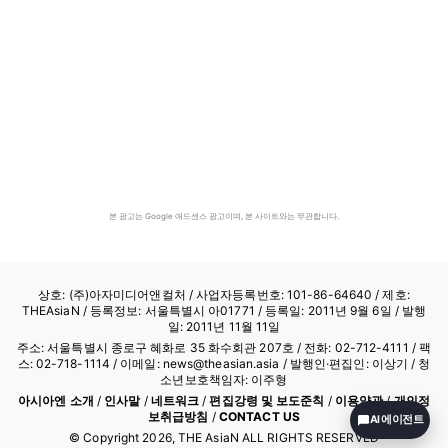
본 광고는 Google 애드센스 광고이며, 본 사이트와는 무관합니다.
상호: (주)아자미디어앤컬처 /
사업자등록번호: 101-86-64640
/ 제호:
THEAsiaN / 등록정보: 서울특별시 아01771 / 등록일: 2011년 9월 6일 / 발행
일: 2011년 11월 11일
주소: 서울특별시 종로구 혜화로 35 화수회관 207호 / 전화: 02-712-4111 /
팩
스: 02-718-1114
/ 이메일: news@theasian.asia / 발행인·편집인: 이상기 / 청
소년보호책임자: 이주형
아시아엔 소개
/
인사말
/
네트워크
/
편집강령 및 보도준칙
/
이용약관
/
개인정
보취급방침
/
CONTACT US
AI 에이전트
© Copyright
2026
, THE AsiaN ALL RIGHTS RESERVED