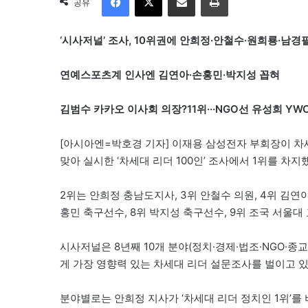
공유
‘시사저널’ 조사, 10위권에 안희정·안철수·원희룡·남경
연예스포츠계 인사엔 김연아·손홍민·박지성 꼽혀
김범수 카카오 이사회 의장?11위···NGO선 유성희 YW
[아시아엔=박호경 기자] 이재용 삼성전자 부회장이 차세
맞아 실시한 ‘차세대 리더 100인’ 조사에서 1위를 차
2위는 안희정 충남도지사, 3위 안철수 의원, 4위 김연아
홍민 축구선수, 8위 박지성 축구선수, 9위 조국 서울대 
시사저널은 8년째 10개 분야(정치·경제·법조·NGO·종교
게 가장 영향력 있는 차세대 리더 설문조사를 벌이고 있
분야별로는 안희정 지사가 ‘차세대 리더 정치인 1위’를