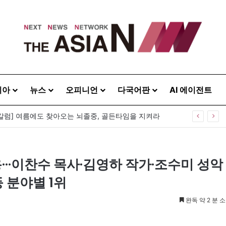
시아
뉴스
오피니언
다국어판
AI 에이전트
칼럼] 여름에도 찾아오는 뇌졸중, 골든타임을 지켜라
···이찬수 목사·김영하 작가·조수미 성악
 분야별 1위
완독 약 2 분 