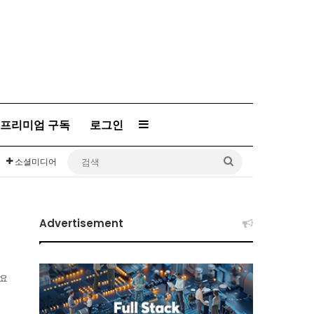
프리미엄 구독
로그인
Sidebar
검
소셜미디어
색
Advertisement
소요