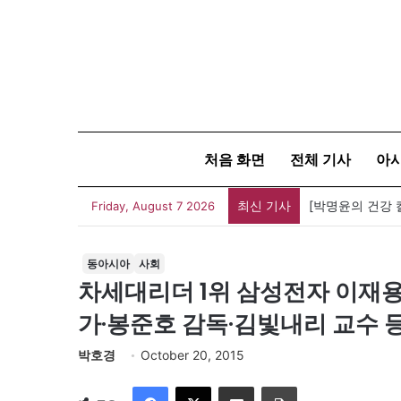
처음 화면
전체 기사
아
최신 기사
[박명윤의 건강 
Friday, August 7 2026
동아시아
사회
차세대리더 1위 삼성전자 이재용
가·봉준호 감독·김빛내리 교수 등
박호경
October 20, 2015
Facebook
X
이메일
인쇄