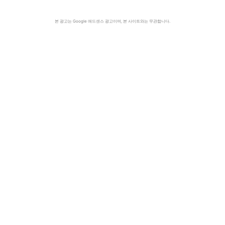
본 광고는 Google 애드센스 광고이며, 본 사이트와는 무관합니다.