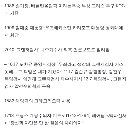
1986 손기정, 베를린올림픽 마라톤우승 부상 그리스 투구 KOC
에 기증
1999 김대중 대통령-우즈베키스탄 카리모프 대통령 청와대에
서 회담
2010 ‘그랜저검사’ 봐주기수사 의혹 언론보도로 알려짐
– 10.17 노환균 중앙지검장 “무죄라고 생각돼 그랜저검사 기소
못해… 그 책임은 내가 지겠다” 11.17 김준규 검찰총장, 강찬우
특임검사 임명해 그랜저검사 재수사지시 12.7 특임검사, 그랜저
검사 알선수뢰혐의 구속
1582 태양력의 그레고리오력 사용
1713 프랑스 계몽주의자 디드로(1713-1784) 태어남 <백과전서
> “광신과 야만은 단 한 걸음의 차이이다.”