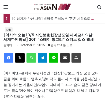
메뉴
[신간] 대통령의 등 뒤 1미터…“보이지 않는 자리에서 누구를 지킨다는 것”
사회
[역사속 오늘 10/5 자연보호헌장선포일·세계교사의날·
세계한인의날] 2011 “스테이 헝그리” 스티브 잡스 별세
October 5, 2015
손혁재
완독 약 4 분 소요
Facebook
X
WhatsApp
Telegram
Line
이메일
인쇄
[아시아엔=손혁재 수원시정연구원장] “강물도 가끔 꿈을 꾼다…
꿈을 위해 흐름도 멈추고/강바닥의 돌까지 소리를 낮춘다//산그
늘 길어지는 가을이면/낙엽이 떠내려오고…가슴속 깊은 강/내가
꾸는 꿈속/연어알이 깨어나고/북양으로 헤엄쳐 갈 날 기다리고
있다”-김형화 ‘꿈꾸는 五十川’