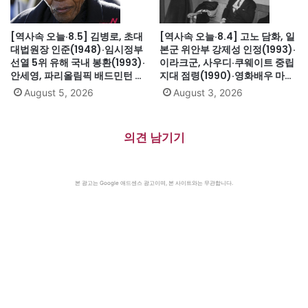
[역사속 오늘·8.5] 김병로, 초대
[역사속 오늘·8.4] 고노 담화, 일
대법원장 인준(1948)·임시정부
본군 위안부 강제성 인정(1993)·
선열 5위 유해 국내 봉환(1993)·
이라크군, 사우디·쿠웨이트 중립
안세영, 파리올림픽 배드민턴 여
지대 점령(1990)·영화배우 마릴
자단식 금메달(2024)·하시나 방
린 먼로 의문의 죽음(1962)
August 5, 2026
August 3, 2026
글라데시 총리 인도 망명
(2024)·미·영·소, 부분적 핵실험
금지조약 조인(1963)·넬슨 만델
의견 남기기
라 체포, 27년 옥고의 시작
(1962)
본 광고는 Google 애드센스 광고이며, 본 사이트와는 무관합니다.