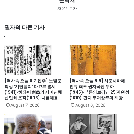
손혁재
자유기고가
필자의 다른 기사
[역사속 오늘·8.7·입추] 노벨문
[역사속 오늘·8.6] 히로시마에
학상 ‘기탄잘리’ 타고르 별세
인류 최초 원자폭탄 투하
(1941)·하와이 최초의 재미단체
(1945)·『동의보감』 25권 완성
신민회 조직(1903)·나폴레옹 세
(1610)·간디 무저항주의 제창
인트헬레나섬 유배(1815)·英 해
(1931)·대전엑스포 개막(1993)·
August 7, 2026
August 6, 2026
군, 스페인 무적함대 격파
자메이카, 영국에서 독립(1962)
(1588)·美 화성탐사로봇 큐리오
시티 화성 착륙(2012)·日, 화이
트리스트에서 한국 제외(2019)