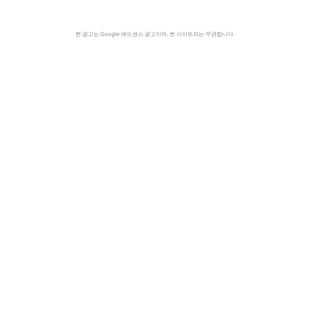
본 광고는 Google 애드센스 광고이며, 본 사이트와는 무관합니다.