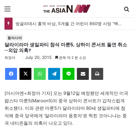
메뉴
방글라데시 홍역 비상, 5개월 간 어린이 860명 사망 “백신 조달 시스템 변경이 화근”
동아시아
달라이라마 생일파티 참석 마룬5, 상하이 콘서트 돌연 취소
···외압 의혹?
July 20, 2015
최정아
완독 약 2 분 소요
Facebook
X
WhatsApp
Telegram
Line
이메일
인쇄
[아시아엔=최정아 기자] 오는 9월12일 예정됐던 세계적인 미국
팝스타 마룬5(Maroon5)의 중국 상하이 콘서트가 갑작스럽게
취소됐다. 이와 관련 마룬5가 달라이라마 80세 생일파티에 참
석해 중국 당국에게 ‘달라이라마 옹호자’로 찍힌 것아니냐는 중
국 네티즌들의 의혹이 나오고 있다.