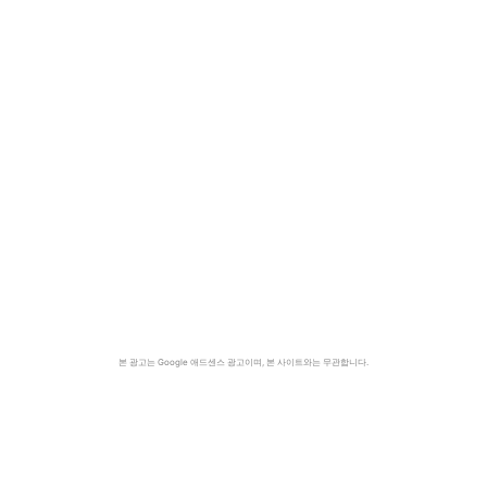
본 광고는 Google 애드센스 광고이며, 본 사이트와는 무관합니다.