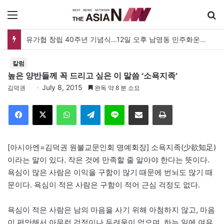
메뉴
유가협 창립 40주년 기념식…12일 오후 남영동 민주화운동기념관
칼럼
높은 양반들께 꼭 드리고 싶은 이 말씀 ‘소욕지족’
July 8, 2015
김덕권
완독 약 8 분 소요
Facebook
X
WhatsApp
Telegram
Line
이메일
인쇄
[아시아엔=김덕권 원불교문인회 명예회장] 소욕지족(少欲知足)
이라는 말이 있다. 작은 것에 만족할 줄 알아야 한다는 뜻이다.
욕심이 많은 사람은 이익을 구함이 많기 때문에 번뇌도 많기 때
문이다. 욕심이 적은 사람은 구함이 적어 근심 걱정도 없다.
욕심이 적은 사람은 남의 마음을 사기 위해 아첨하지 않고, 마음
이 편안해서 아무런 걱정이나 두려움이 없으며, 하는 일에 여유