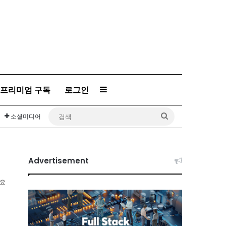
프리미엄 구독
로그인
Sidebar
검
소셜미디어
색
Advertisement
소요