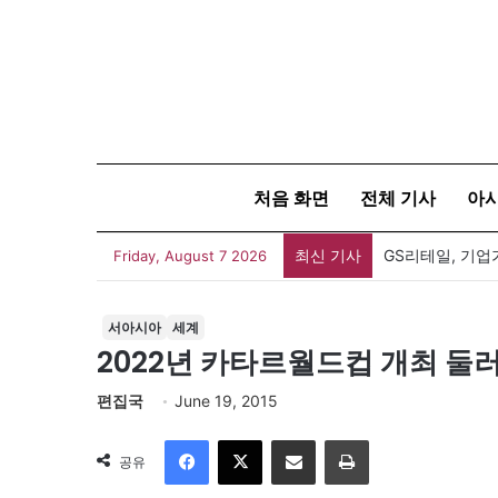
처음 화면
전체 기사
아
최신 기사
GS리테일, 기업
Friday, August 7 2026
서아시아
세계
2022년 카타르월드컵 개최 둘러
편집국
June 19, 2015
Facebook
X
이메일
인쇄
공유