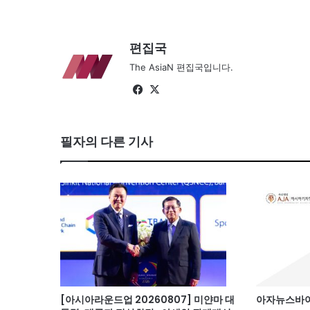
편집국
The AsiaN 편집국입니다.
Fa
X
ce
bo
필자의 다른 기사
ok
[아시아라운드업 20260807] 미얀마 대
아자뉴스바이트