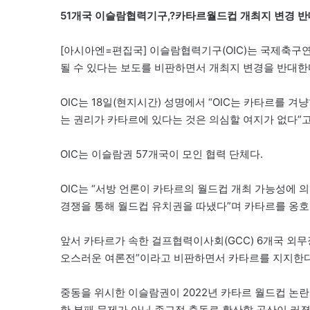
51개국 이슬람협력기구,?카타르월드컵 개최지 변경 반
[아시아엔=편집국] 이슬람협력기구(OIC)는 국제축구연맹
될 수 있다는 보도를 비판하면서 개최지 변경을 반대한
OIC는 18일(현지시간) 성명에서 “OIC는 카타르를 
는 권리가 카타르에 있다는 것은 의심할 여지가 없다”고
OIC는 이슬람권 57개국이 모인 협력 단체다.
OIC는 “서방 언론이 카타르의 월드컵 개최 가능성에 
경쟁을 통해 월드컵 유치권을 따냈다”며 카타르를 옹호
앞서 카타르가 속한 걸프협력이사회(GCC) 6개국 외무장
오스러운 여론전”이라고 비판하면서 카타르를 지지한다
중동을 위시한 이슬람권이 2022년 카타르 월드컵 논
한 부패 문제가 아닌 종교적 충돌로 확산할 공산이 커졌