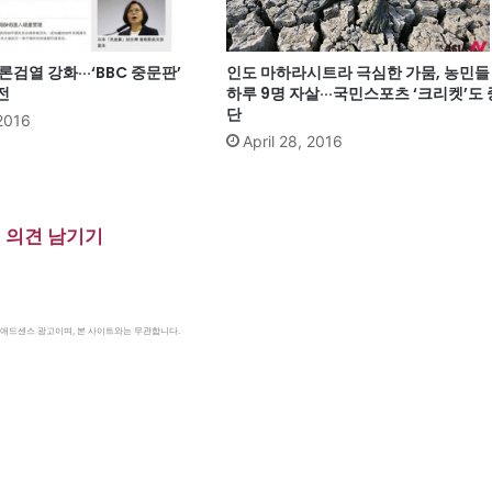
론검열 강화···‘BBC 중문판’
인도 마하라시트라 극심한 가뭄, 농민들
전
하루 9명 자살···국민스포츠 ‘크리켓’도 
단
 2016
April 28, 2016
의견 남기기
le 애드센스 광고이며, 본 사이트와는 무관합니다.