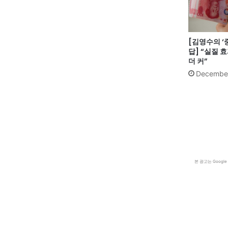
[김영수의 
답] “실질 
더 커”
December
본 광고는 Goog