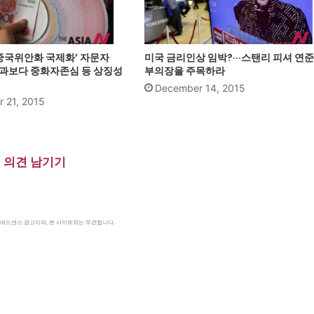
‘중국위안화 국제화’ 자문자
미국 금리인상 임박?···스탠리 피셔 연준
효과보다 중화자존심 등 상징성
부의장을 주목하라
December 14, 2015
 21, 2015
의견 남기기
le 애드센스 광고이며, 본 사이트와는 무관합니다.