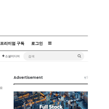
프리미엄 구독
로그인
Sidebar
검
소셜미디어
색
Advertisement
소요