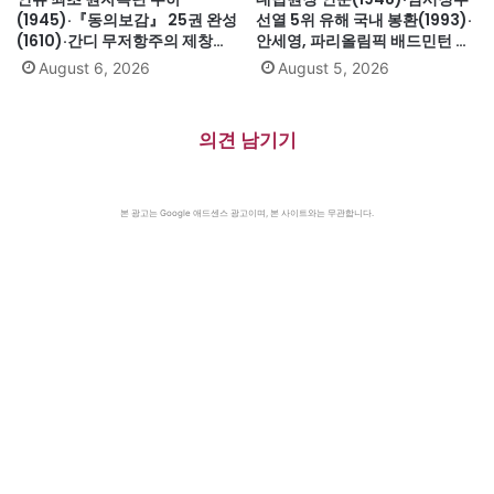
(1945)·『동의보감』 25권 완성
선열 5위 유해 국내 봉환(1993)·
(1610)·간디 무저항주의 제창
안세영, 파리올림픽 배드민턴 여
(1931)·대전엑스포 개막(1993)·
자단식 금메달(2024)·하시나 방
August 6, 2026
August 5, 2026
자메이카, 영국에서 독립(1962)
글라데시 총리 인도 망명
(2024)·미·영·소, 부분적 핵실험
금지조약 조인(1963)·넬슨 만델
의견 남기기
라 체포, 27년 옥고의 시작
(1962)
본 광고는 Google 애드센스 광고이며, 본 사이트와는 무관합니다.