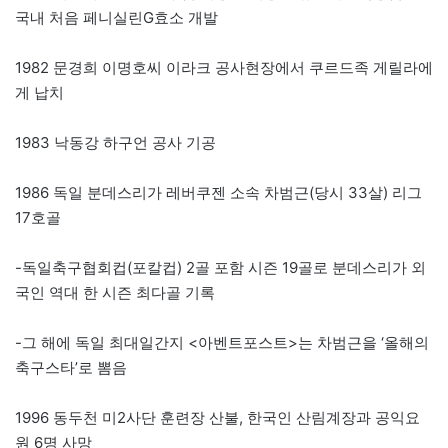
국내 처음 페니실린G효소 개발
1982 문경희 이명호씨 이라크 공사현장에서 쿠르드족 게릴라에
게 납치
1983 낙동강 하구언 공사 기공
1986 독일 분데스리가 레버쿠젠 소속 차범근(당시 33살) 리그
17호골
-독일축구협회컵(포칼컵) 2골 포함 시즌 19골로 분데스리가 외
국인 역대 한 시즌 최다골 기록
-그 해에 독일 최대일간지 <아벤트포스트>는 차범근을 ‘올해의
축구스타’로 뽐음
1996 동두천 미2사단 훈련장 산불, 한국인 산림계장과 공익요
원 6명 사망