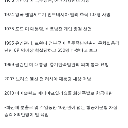
1973 키신저 미 국무장관, 신대서양헌장 제창
1974 영국 팬암제트기 인도네시아 발리 추락 107명 사망
1975 포드 미 대통령, 베트남전 개입 종결 선언
1995 유엔관리, 르완다 정부군이 후투족난민촌서 무차별총격
난민 8천명이상 학살당하고 650명 다쳤다고 보고
1999 클린턴 미 대통령, 총기단속법안의 의회 통과 요청
2007 보리스 옐친 전 러시아 대통령 세상 떠남
2010 아이슬란드 에이야프얄라요쿨 화산폭발로 항공대란
-화산재 분출로 몇 주일동안 10만편이 넘는 항공기운항 차질.
승객 8백만명이 발 묶임