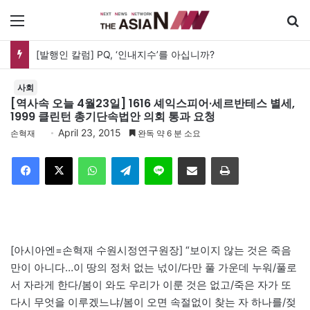
메뉴
[발행인 칼럼] PQ, ‘인내지수’를 아십니까?
사회
[역사속 오늘 4월23일] 1616 셰익스피어·세르반테스 별세,
1999 클린턴 총기단속법안 의회 통과 요청
April 23, 2015
손혁재
완독 약 6 분 소요
Facebook
X
WhatsApp
Telegram
Line
이메일
인쇄
[아시아엔=손혁재 수원시정연구원장] “보이지 않는 것은 죽음
만이 아니다…이 땅의 정처 없는 넋이/다만 풀 가운데 누워/풀로
서 자라게 한다/봄이 와도 우리가 이룬 것은 없고/죽은 자가 또
다시 무엇을 이루겠느냐/봄이 오면 속절없이 찾는 자 하나를/젖