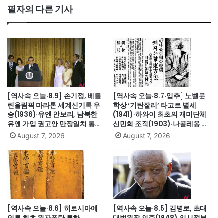
필자의 다른 기사
[역사속 오늘·8.9] 손기정, 베를
[역사속 오늘·8.7·입추] 노벨문
린올림픽 마라톤 세계신기록 우
학상 ‘기탄잘리’ 타고르 별세
승(1936)·유엔 안보리, 남북한
(1941)·하와이 최초의 재미단체
유엔 가입 권고안 만장일치 통과
신민회 조직(1903)·나폴레옹 세
(1991)·싱가포르, 말레이시아에
인트헬레나섬 유배(1815)·英 해
August 7, 2026
August 7, 2026
서 분리 독립(1965)·닉슨, 워터
군, 스페인 무적함대 격파
게이트로 사상 첫 대통령 사임
(1588)·美 화성탐사로봇 큐리오
(1974)
시티 화성 착륙(2012)·日, 화이
트리스트에서 한국 제외(2019)
[역사속 오늘·8.6] 히로시마에
[역사속 오늘·8.5] 김병로, 초대
인류 최초 원자폭탄 투하
대법원장 인준(1948)·임시정부