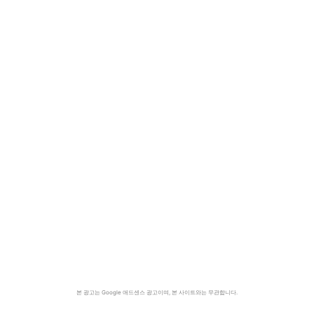
본 광고는 Google 애드센스 광고이며, 본 사이트와는 무관합니다.